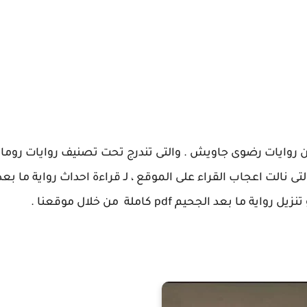
 اليوم احداث رواية جلاب الهوي الفصل 6 من روايات رضوى جاويش . والتى تندرج تحت تصنيف روايات ر
ى نالت اعجاب القراء على الموقع ، لـ قراءة احداث رواية ما بع
د الجحيم pdf كاملة من خلال موقعنا .