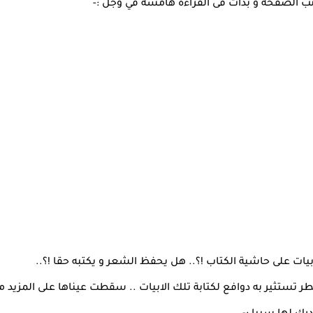
ب الصفحة و بدأت فى القراءة هامسة في وجل :-
 على حاشية الكتاب !؟.. هل يحفظ الشعر و يكتبه حقا !؟..
تستثير به دوافع لكتابة تلك الابيات .. سقطت عيناها على المزيد من