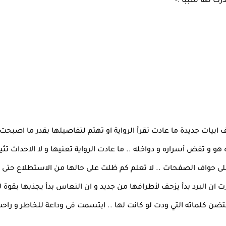
ك لها سببا :-
ابيات جديدة ما عادت تقرأ الرواية او تهتم لتفاصيلها بقدر ما اصبحت
هو و تفض أسراره و دواخله .. ما عادت الرواية تعنيها و لا الاحداث تثير
 حواف الصفحات .. لا تعلم كم ظلت على حالها من الاستطلاع حتى زا
ن البرد بدأ يزحف لأطرافها من جديد و ان النعاس بدأ يجذبها بقوة ل
حتضن كلماته التي ودت لو كانت لها .. ابتسمت فى وداعة للخاطر و راح