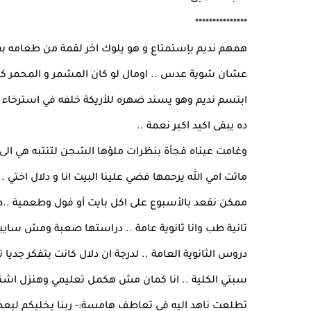
***************
همهم نديم بإستمتاع و هو يلوك اخر لقمة من طعامه بفم
عشان شوية عدس .. اومال لو كان المشمر و المحمر كنت 
ابتسم نديم وهو يسند ضهره للأريكة خلفه في استرخاء ها
ده يبقى اكيد اكبر نعمة ..
وغامت عيناه فجأة بنظرات ملؤها الشجن لتنتبه هي الى تغ
ماتت امي الله يرحمها فضي علينا البيت انا و دلال اختي ..
ممكن نقعد بالأسبوع على اكل بايت أو فول وطعمية ..طبعا
تانية طب وانا ثانوية عامة .. دراستها صعبة ومش سايبة
دروس الثانوية العامة .. لدرجة ان دلال كانت بتفكر جدي
سبتي الكلية .. انا كمان مش هكمل تعليمي وهنزل اشتغل
تطلعت ناهد اليه في تعاطف هامسة:- ربنا يخليكم لبع