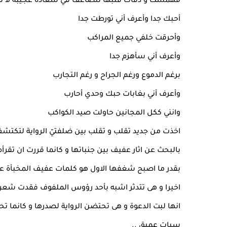
فهمست و دقات قلبها تتضاعف في سعادة عجيبة لا تدر
أحبك جدا وأعرف أني تورطت جدا
وأحرقت خلفي جميع المراكب
وأعرف أني سأهزم جدا
برغم الدموع ورغم الجراح و رغم التجارب
وأعرف أني بغابات حبك وحدي أحارب
وانني ككل المجانين حاولت صيد الكواكب
اخذت من جديد تقلب و تقلب بين ضلفتيّ الرواية لتكتشف 
بالبحث عن اثار عفيف بين جنباتها و كانما قررت ان تقرأه 
بقدر ما اصبح شغفها الاول هو كلمات عفيف المخبأة على
اخيرا و هى تتدثر اشبه بأحد رؤوس الملفوف فقدت شعرت ا
انها لبت الدعوة و هى تحتضن الرواية لصدرها و كانما ت
سبات عميق ..