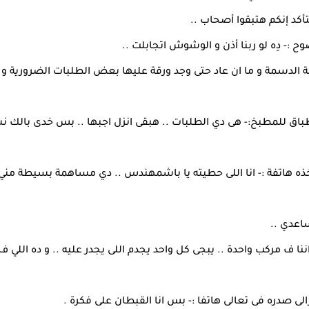
أكد إنكم هتبقوا أصحاب ..
- دِه لو ربنا أذن و الوشوش اتجابلت ..
الدسمة و ما ان عاد حتى وجد ورقة عليها بعض الطلبات الضرورية و 
طباق للمطبخ:- هى دي الطلبات .. هبقى انزل اجبها .. بس خدى بالك ن
أخذه هاتفة :- انا اللى حطيته يا باشمهندس .. دي مساهمة بسيطة مني
اعدي ..
 ف مركب واحدة .. يبجى كل واحد يجدم اللى يجدر عليه .. و ده اللي ف
ى صدره فى تعالى هاتفا :- بس انا القبطان على فكرة .