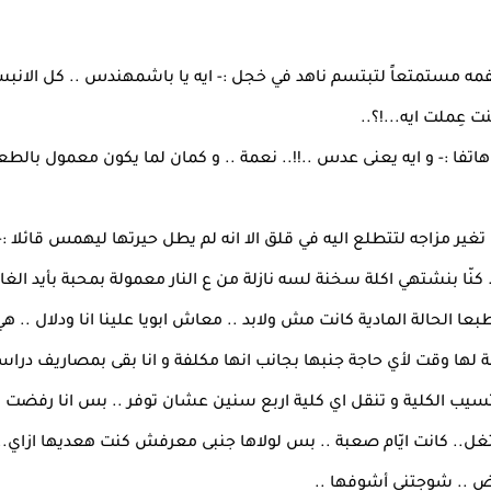
ه مستمتعاً لتبتسم ناهد في خجل :- ايه يا باشمهندس .. كل الانبس
عِملت ايه...!؟..
تفا :- و ايه يعنى عدس ..!!.. نعمة .. و كمان لما يكون معمول بالطع
ير مزاجه لتتطلع اليه في قلق الا انه لم يطل حيرتها ليهمس قائلا :-
 كنّا بنشتهي اكلة سخنة لسه نازلة من ع النار معمولة بمحبة بأيد الغالية
 الحالة المادية كانت مش ولابد .. معاش ابويا علينا انا ودلال .. ه
 لها وقت لأي حاجة جنبها بجانب انها مكلفة و انا بقى بمصاريف دراس
ا تسيب الكلية و تنقل اي كلية اربع سنين عشان توفر .. بس انا رفضت 
.. كانت ايّام صعبة .. بس لولاها جنبى معرفش كنت هعديها ازاي..!!
ض .. شوجتني أشوفها ..