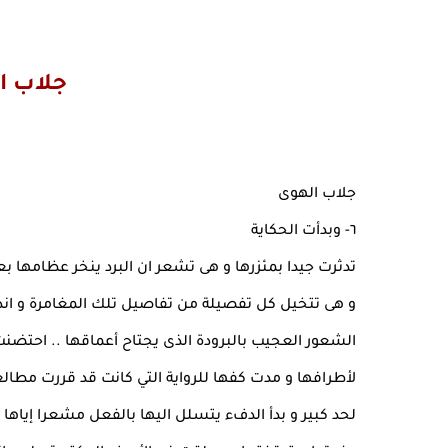
جلاب ا
جلاب الهوى
٦- وبدأت الحكاية
تدثرت جيدا بمئزرها و هى تشعر ان البرد ينخر عظامها بع
و هى تتخيل كل تفصيلة من تفاصيل تلك المغامرة و ان
الشعور العجيب بالبرودة الذى يجتاح أعماقها .. احتضنت
لأطرافها و مدت كفها للرواية التي كانت قد قررت مطالعت
لحد كبير و بدأ الدفء يتسلل اليها بالفعل مشعرا إياها 