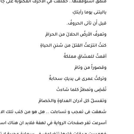
منمق استوقفتها.. حملقت في الأحرف المكتوبة على جان
ياليتنى يوما رأيتكِ
قبل أَن تأتى الحروفُ.
وتعرفُ الأرضُ الحلالَ من الحرامْ
كنتُ انتزعتُ القتلَ من سُننِ الحياةِ
أقمتُ للعشاقِ مملكةً
وقصوراً من وئامْ
وتركتُ عمرى فى يديكِ سحابةً
تَمْضِى وتمطرُ كلما شاءتْ
وتغسلُ كل أدران العداوةِ والخصامْ
شهقت فى تعجب و تساءلت .. هل هو من كتب تلك الابيات
أسرعت تفر صفحات الرواية في لهفة فلابد ان هناك اسطر 