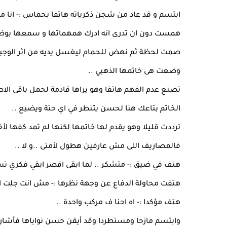
ابتسم و قد عاد من شجن ذكرياته هاتفا بحماس :- انا مت
همست دون ان تدرى انه ادرك همهماتها و سمعها بوضوح :
صمت لحظة ثم نهض للحمام ليغسل يديه من اثر الوجبة 
وضعت هى خاتمها الذهبي ..
تصنع عدم الفهم هاتفا وهو يراها قادمة لحمل باقى الا
الخاتم بتاعك هنا لحسن يتنطر في اي حتة ويضيع ..
ترددت قليلا وهو يقدم لها خاتمها لكنها لم تمد كفها ل
فالمصاريف اللى مش عارفين هطول لأمتى ..و لا ..
هتف في ضيق :- متشكر .. لما ابقى اقصر ابقي فكري تس
هتفت محاولة الدفاع عن وجهة نظرها :- مش انت جلت اننا
هتف مؤكدا :- اه احنا ف مركب واحدة ..
وابتسم مازحا ومستطردا وقد أيقن حسن نواياها فأشارال