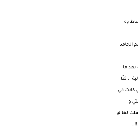
اط دِه
م الجامد
 بعد ما
 .. كنّا
ي كانت في
تي و
قلت لها لو
..