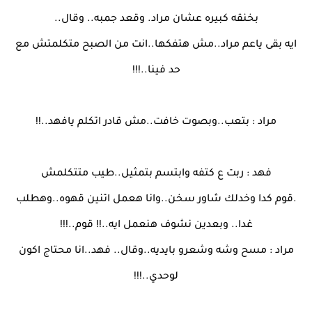
بخنقه كبيره عشان مراد. وقعد جمبه.. وقال..
ايه بقى ياعم مراد..مش هتفكها..انت من الصبح متكلمتش مع
حد فينا..!!!
مراد : بتعب..وبصوت خافت..مش قادر اتكلم يافهد..!!
فهد : ربت ع كتفه وابتسم بتمثيل..طيب متتكلمش
.قوم كدا وخدلك شاور سخن..وانا هعمل اتنين قهوه..وهطلب
غدا.. وبعدين نشوف هنعمل ايه..!! قوم..!!!
مراد : مسح وشه وشعرو بايديه..وقال.. فهد..انا محتاج اكون
لوحدي..!!!