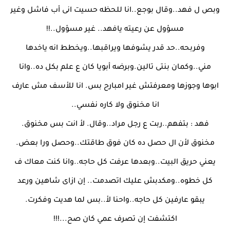
وبص ل فهد..وقال بوجع..انا للحظه حسيت انى أب فاشل وغير
مسؤول عن رعيته يافهد.. غير مسؤول..!!
وفربحه..حد قدر يشوفها ويراقبها..ويخطط انه ياخدها
مني..وكمان بنتى تالين.وبرضه أبويا كان ع علم بكل ده..وانا
ابوها وجوزها ومعرفتش غير امبارح بس. انا للأسف مش عارف
انا مخنوق ولا كاره نفسي..
فهد : بتفهم..ربت ع رجل مراد..وقال. لأ انت بس مخنوق.
مخنوق لأن ال حصل ده كان فوق طاقتك..وحصل ورا بعض.
يعني حريق البيت..وبعدها عرفت كل حاجه..وانا كنت معاك ف
كل خطوه..ومكدبش عليك اتصدمت.. إن ازاى شاهين ورعد
يبقو عارفين كل حاجه..واحنا لأ..بس لما هديت وفكرت.
اكتشفت إن تصرف عمي كان صح...!!!