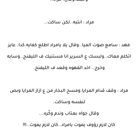
وخبط.وقال. مراد..
مراد : انتبه..لكن ساكت..
فهد : سامع صوت الميا..وقال يلا يامراد اطلع كفايه.كدا. عايز
اتكلم معاك..ولبسك ع السرير انا مستنيك ف الليفنج..وسابه
وخرج.. اخد القهوه وقعد ف الليفنج.
مراد : وقف قدام المرايا.ومسح البخار من ع ازاز المرايا وبص
لنفسه وساكت.
وقال جواه بعتاب وندم وكُره...
كان لازم رؤوف يموت يامراد..كان لازم يموت..!!!