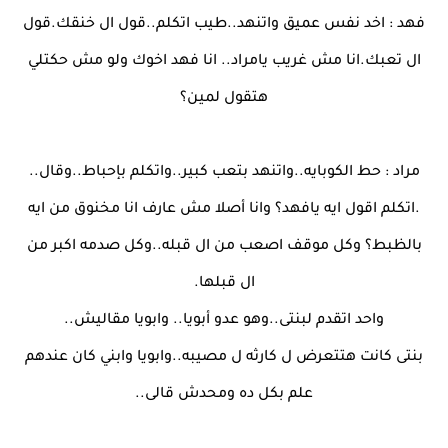
فهد : اخد نفس عميق واتنهد..طيب اتكلم..قول ال خنقك.قول
ال تعبك.انا مش غريب يامراد.. انا فهد اخوك ولو مش حكتلي
هتقول لمين؟
مراد : حط الكوبايه..واتنهد بتعب كبير..واتكلم بإحباط..وقال..
.اتكلم اقول ايه يافهد؟ وانا أصلا مش عارف انا مخنوق من ايه
بالظبط؟ وكل موقف اصعب من ال قبله..وكل صدمه اكبر من
ال قبلها.
واحد اتقدم لبنتى..وهو عدو أبويا.. وابويا مقاليش..
بنتى كانت هتتعرض ل كارثه ل مصيبه..وابويا وابني كان عندهم
علم بكل ده ومحدش قالى..