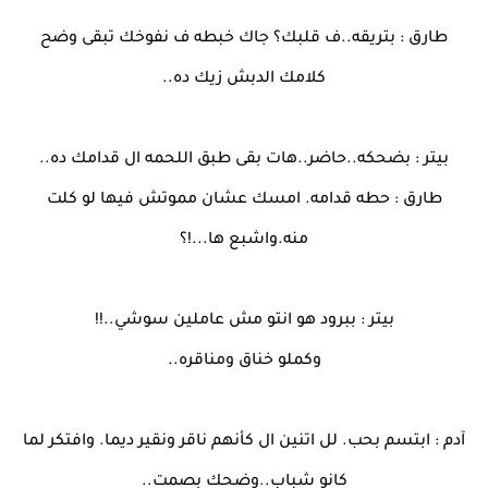
طارق : بتريقه..ف قلبك؟ جاك خبطه ف نفوخك تبقى وضح
كلامك الدبش زيك ده..
بيتر : بضحكه..حاضر..هات بقى طبق اللحمه ال قدامك ده..
طارق : حطه قدامه. امسك عشان مموتش فيها لو كلت
منه.واشبع ها...!؟
بيتر : ببرود هو انتو مش عاملين سوشي..!!
وكملو خناق ومناقره..
آدم : ابتسم بحب. لل اتنين ال كأنهم ناقر ونقير ديما. وافتكر لما
كانو شباب..وضحك بصمت..