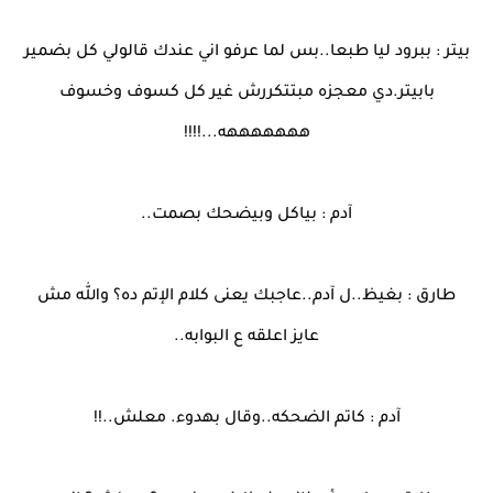
بيتر : ببرود ليا طبعا..بس لما عرفو اني عندك قالولي كل بضمير
بابيتر.دي معجزه مبتتكررش غير كل كسوف وخسوف
هههههههه...!!!!
آدم : بياكل وبيضحك بصمت..
طارق : بغيظ..ل آدم..عاجبك يعنى كلام الإتم ده؟ والله مش
عايز اعلقه ع البوابه..
آدم : كاتم الضحكه..وقال بهدوء. معلش..!!