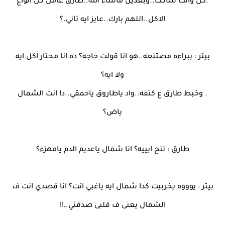
.كُل وانت ساكت..وبعدين ماشاء الله..طارق عامل كل انواع
الاكل..اللهم بارك..عايز ايه تاني.؟
بيتر : ببراءه مصتنعه..هو انا قولت حاجه؟ ده انا محتار اكل ايه
ولا ايه؟
. وخبط طارق ع كتفه..واد ياطاروق ياحمقي..دا انت الشمال
ياض؟
طارق : تنح ايييه؟ انا شمال ياعديم الدم يامهزء؟
بيتر : يوووه يخربيت كدا شمال ايه ياغبي انت؟ انا قصدي انت ف
الشمال يعنى ف قلبى صدقني..!!