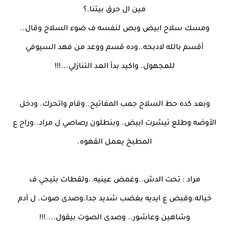
مين ال حرق بيتنا.؟
ومسك سلاح ابيض وبص لنفسه ف ضوء السلاح وقال..
أقسم بالله لادبحه..وده قسم ووعد من فهد السيوفي
للمجهول. واكيد بدأ العد التنازلي...!!!
وبعد كده حط السلاح جمب المفاتيح..وقام واتحرك. ودخل
الأوضه وطلع تيشرت ابيض. وبنطلون رصاصي ل مراد..وراح ع
المطبخ يعمل القهوه.
مراد : تحت الدش..وغمض عينيه..ولقطات بتيجي ف
خياله.وقبض ع ايديه بغضب شديد جدا.وصدى صوت. ل آدم
وشاهين وعاشور.. وصدى الصوت بيقول....!!!