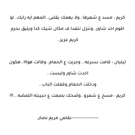
كريم : مسد ع شعرها..ولا يهمك يقلبى..المهم ايه رايك..لو
اقوم اخد شاور..وننزل نتغدا ف مكان شيك كدا ويليق بحرم
كريم عزيز..
ليليان : قامت بسرعه.. وجريت ع الحمام..وقالت هوااا..هكون
اخدت شاور ولبست..
ودخلت الحمام.وقفلت الباب..
كريم : مسح ع شعرو..وضحك بصمت ع حبيبته اللمضه...!!!
------------------بقلمي مريم نصار.