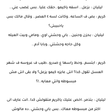
ليليان : بزعل.. اسفه ياكيمو..حقك عليا..بس غصب عني..
كريم : بص ف الساعه..وكانت لسه ٤ العصر.. وقال مالك بس
ياحبيبتى؟
ليليان : بحزن وحنين.. بابي وحشني اوي..ومامي وبيت العيله
وكل حاجه وحشتني..وبابا آدم..
كريم : ابتسم..وحط راسها ع صدرو..طيب ف عروسه ف شهر
العسل تقول كدا؟ انتى عايزه كيمو يزعل؟ ولا بقى انتى مش
مبسوطه وانتي معايه..!؟
ليليان : بتذمر..اخص عليك ياكريم متقولش كدا..انت عارف انى
اكتر من مبسوطه معاك..بس بابي وحشني..ده مالوش