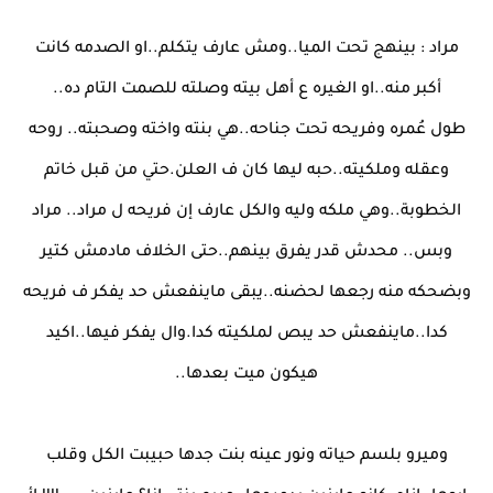
مراد : بينهج تحت الميا..ومش عارف يتكلم..او الصدمه كانت
أكبر منه..او الغيره ع أهل بيته وصلته للصمت التام ده..
طول عُمره وفريحه تحت جناحه..هي بنته واخته وصحبته.. روحه
وعقله وملكيته..حبه ليها كان ف العلن.حتي من قبل خاتم
الخطوبة..وهي ملكه وليه والكل عارف إن فريحه ل مراد.. مراد
وبس.. محدش قدر يفرق بينهم..حتى الخلاف مادمش كتير
وبضحكه منه رجعها لحضنه..يبقى ماينفعش حد يفكر ف فريحه
كدا..ماينفعش حد يبص لملكيته كدا.وال يفكر فيها..اكيد
هيكون ميت بعدها..
وميرو بلسم حياته ونور عينه بنت جدها حبيبت الكل وقلب