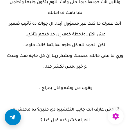
وتالين أنت جمبها ديما.حتى وقت النوم بتكون جنبها وتطمن
انها نامت ف امانك.
أنت عمرك ما كنت غير مسؤول أبدا..ال جواك ده تأنيب ضمير
مش اكتر..ولحظة خوف إن حد فيهم يتأذي..
.لكن الحمد لله كل حاجه نهايتها كانت حلوه..
وزي ما عمى قالك..نضحك ونشكر ربنا إن كل حاجه تمت وعدت
ع خير..مش نكشر كدا..
وقرب من وشه وقال بمزاح...
أنا مش عارف انت جايب التكشيره دي منين؟ ده محدش ف
العيله كشر كده قبل كدا.؟