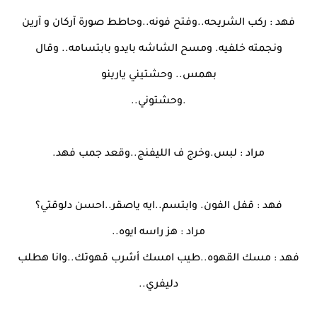
فهد : ركب الشريحه..وفتح فونه..وحاطط صورة آركان و آرين
ونجمته خلفيه. ومسح الشاشه بايدو بابتسامه.. وقال
بهمس.. وحشتيني يارينو
.وحشتوني..
مراد : لبس.وخرج ف الليفنج..وقعد جمب فهد.
فهد : قفل الفون. وابتسم..ايه ياصقر..احسن دلوقتي؟
مراد : هز راسه ايوه..
فهد : مسك القهوه..طيب امسك أشرب قهوتك..وانا هطلب
دليفري..