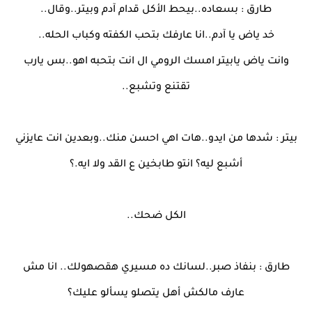
طارق : بسعاده..بيحط الأكل قدام آدم وبيتر..وقال..
خد ياض يا آدم..انا عارفك بتحب الكفته وكباب الحله..
وانت ياض يابيتر امسك الرومي ال انت بتحبه اهو..بس يارب
تقتنع وتشبع..
بيتر : شدها من ايدو..هات اهي احسن منك..وبعدين انت عايزني
أشبع ليه؟ انتو طابخين ع القد ولا ايه.؟
الكل ضحك..
طارق : بنفاذ صبر..لسانك ده مسيري هقصهولك.. انا مش
عارف مالكش أهل يتصلو يسألو عليك؟