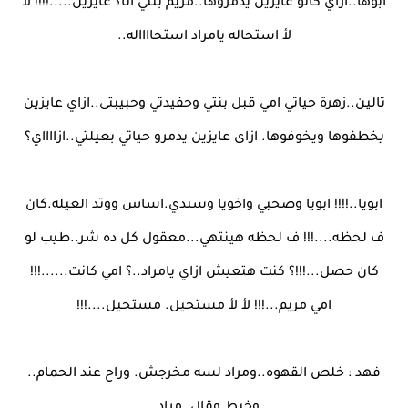
ابوها..ازاي كانو عايزين يدمروها..مريم بنتي انا؟ عايزين.....!!!! لأ
لأ استحاله يامراد استحااااله..
تالين..زهرة حياتي امي قبل بنتي وحفيدتي وحبيبتى..ازاي عايزين
يخطفوها ويخوفوها. ازاى عايزين يدمرو حياتي بعيلتي..ازااااي؟
ابويا..!!!! ابويا وصحبي واخويا وسندي.اساس ووتد العيله.كان
ف لحظه....!!! ف لحظه هينتهي...معقول كل ده شر..طيب لو
كان حصل...!!!؟ كنت هتعيش ازاي يامراد..؟ امي كانت......!!!
امي مريم...!!! لأ لأ مستحيل. مستحيل....!!!
فهد : خلص القهوه..ومراد لسه مخرجش. وراح عند الحمام..