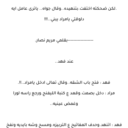
.لكن ضحكته اختفت.بتنهيده..وقال جواه.. ياترى عامل ايه
دلوقتي يامراد يبني..!!!
------------------بقلمي مريم نصار.
عند فهد..
فهد : فتح باب الشقه..وقال تعالى ادخل يامراد..!!.
مراد : دخل بصمت.وقعد ع كنبة الليفنج.ورجع راسه لورا
وغمض عينيه..
فهد : اتنهد.وحدف المفاتيح ع التربيزه.ومسح وشه بايديه ونفخ