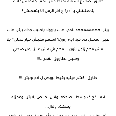
طارق : صك ع أسنانه بغيظ كبير..نعم..؟ معلش؟ انت
بتمعلشني يا آدم؟ ع اخر الزمن انا بتمعلش؟
بيتر : ههههههههه..احم..هات ياچواد ياحبيب جدك بيتر..هات
طبق المخلل ده. فيه ايه؟ زتون؟ امممم مفيش خيار مخلل؟ يلا
مش مهم زتون زتون..المهم اني مش عايز ازعل صحبي
وحبيبى..طاروق القمر...!!!
طارق : كشر عينيه بغيظ..وبص ل آدم وبيتر..!!!
آدم : كح ف وسط الضحكه..وقال..خلاص يابيتر.. وغمزله
يسكت..وقال..