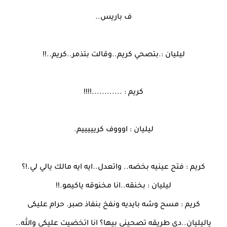
ف باريس..
ليليان :.بتصحي كريم..وقالت بتذمر..كريم..!!
كريم : ............!!!!
ليليان : اوووف كريييييم.
كريم : فتح عينيه بخضه.. واتعدل..ايه ايه مالك يالي لي.!؟
ليليان : بخنقه..انا مخنوقه ياكيمو.!!
كريم : مسح وشه بايديه ونفخ بنفاذ صبر. حرام عليكى
ياليليان..دي طريقه تصحيني بيها؟ انا اتخضيت عليكي والله..