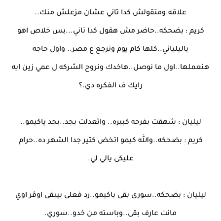
علاقه.ومتقولش كدا تاني عشان مزعلش منك..
كريم : بضحكه..حاضر مش هقول كدا تاني...بس خلاص اهو
ياليلياني..كلها كام يوم ونرجع ع مصر.. واول حاجه
هنعملها..اول ما نوصل..هاخدك ونروح الشركه ل عمي زين ايه
رايك ف الفكره دي.؟
ليليان : شهقت بفرحه كبيره.. واتعدلت بجد..بجد ياكيمو..
كريم : بضحكه..والله كيمو اتخض كتير جدا الشهر ده..حرام
عليكى يالي لي.
ليليان : بضحكه..سورى بقى ياكيمو..رد فعلى بيبقى اوڤر اوي
مانت عارف بقى..وباسته من خدو..سوري.