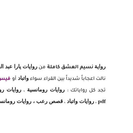
ر
واية
روايات يارا عبد ال
نسيم العشق كاملة
من
واتباد
نالت اعجاباً شديداً بين القراء سواء
أو
فيس
روايات رومانسية
روايات رو
تجد كل رواياتك :
،
pdf
روايات واتباد
قصص رعب ، روايات رومانسية
،
،