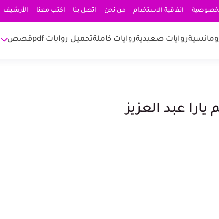
لخصوصية
اتفاقية الاستخدام
من نحن
اتصل بنا
اكتب معنا
الأرشيف
ومانسية
روايات صعيدية
روايات كاملة
تحميل روايات pdf
قصص
يارا عبد العزيز