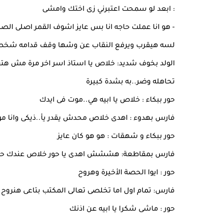
: ابعد لو سمحت اعتبرني زى اختك وامشى
- هو انا عملت حاجه انا بس عايز اشوف القمر اصلى الص
لسه هيقرب ويرفع النقاب عن وشها وقف قدامه شخص ط
الولد بخوف شديد: خلاص يا استاذ اسر اخر مرة مش هتع
تحاهله وضر..به بشدة كبيرة
حور ببكاء : خلاص يا ابيه هي..موت فى ايدك
فارس بهدوء : اهدى خلاص محدش يقدر يأ..ذيكى وانا مو
حور ببكاء و شهقات : هو هو كان عايز
فارس بمقاطعة: هششش اهدى يا حور خلاص عندك حص
حور : ايوا الحصة الأخيرة وهروح
فارس: تمام اول اما تخلصى تعالى المكتب بتاعى هنرو
حور : ماشى شكرا يا ابيه عن اذنك