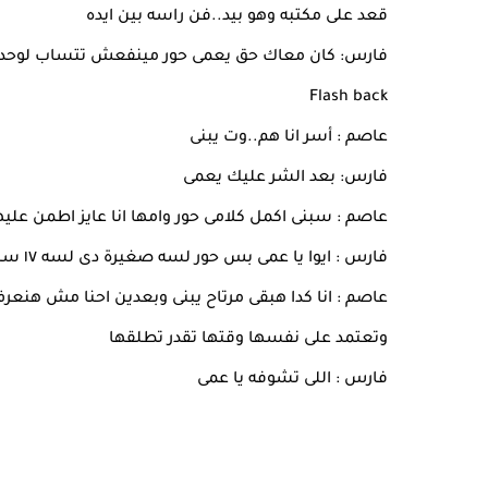
قعد على مكتبه وهو بيد..فن راسه بين ايده
فارس: كان معاك حق يعمى حور مينفعش تتساب لوحد
Flash back
عاصم : أسر انا هم..وت يبنى
فارس: بعد الشر عليك يعمى
عاصم : سبنى اكمل كلامى حور وامها انا عايز اطمن عليهم
فارس : ايوا يا عمى بس حور لسه صغيرة دى لسه ١٧ سنة وكمان انا كبير اوى عليها دا انا ضعف عمرها
عاصم : انا كدا هبقى مرتاح يبنى وبعدين احنا مش هنع
وتعتمد على نفسها وقتها تقدر تطلقها
فارس : اللى تشوفه يا عمى