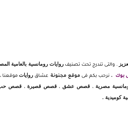
عزيز
روايات رومانسية بالعامية المص
. والتى تندرج تحت تصنيف
.
روايات
 بوك
نرحب بكم فى
موقع مجنونة
عشاق
موقعنا ،
مانسية مصرية
قصص عشق
قصص قصيرة
قصص حب
،
،
،
 كوميدية .