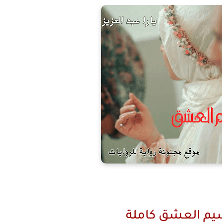
يم العشق كاملة