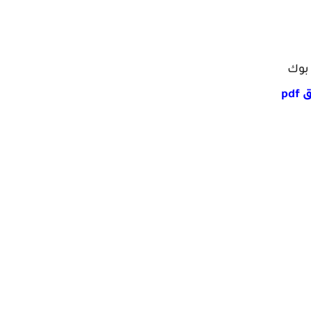
 بوك
واية نسيم العشق pdf