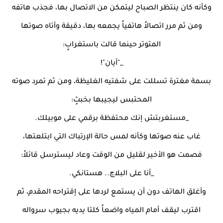
وكأنه كان ينتظر الصباح ليتمكن من الاتصال بها، فجذب هاتفه
ومن ثم مرر اتصالاً هاتفياً يجمعه بها، دقيقة وأتاه صوتها
المتوتر حينما قالت باستغرابٍ:
_"أيان"!
بسمة مغترة تسللت على شفتيه الغليظة، ومن ثم تمرد صوته
المحتبس ليجيبها بخبثٍ:
_مستغربتش إنك محتفظة برقمي على موبيلك.
غاب عنه صوتها وكأنه لمس حالة الإرتباك التي ابتلعتها،
فصمت هو الأخير لقليل من الوقت وعاد ليسترسل قائلاً:
_أنا على البلاچ.. هستانكي.
وأغلق الهاتف دون أن يستمع لردها على إقتراحه المقدم، ثم
اقترب ليقف أمام المياه واضعاً كلتا يديه بجيوب سرواله