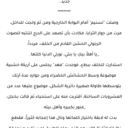
جديد..
*********
وصلت "تسنيم" أمام البوابة الخارجية ومن ثم ولجت للداخل،
مرت من جوار الثرايا، فكادت بأن تصعد على الدرج لتنتبه للصوت
الرجولي الخشن القادم من الخلف، مردداً:
_يا أهلاً بيكِ يا بنتي، نورتي الدنيا كلتها.
استدارت للخلف ببطءٍ، فوجدت "فهد" يجلس على أريكة خشبية
موضوعة وسط الحشائش الخضراء ومن جواره عدة أرئك
يتوسطها طاولة صغيرة دائرية الشكل، موضوع عليها عدد من
المشروبات الساخنة، اقتربت منه على استحياء ثم قالت بخجل:
_منور بكبيره وأهل بيته.
بدت له لابقة باختيار كلماتها ونال هذا إعجابه كثيراً، فقطع