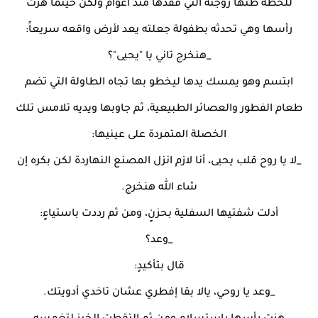
للحظة ظنها زوجته التي فقدها منذ أعوام ولكن حينما هزت
رأسها وهي تحدثه بطفولة جعلته يعد لأرض واقعه سريعاً:
_هنخرج تاني يا "يحيى"؟
ابتسم وهو يمسك يدها ليخطو بها تجاه الطاولة التي تضم
طعام الفطور والعصائر الطبيعية، ثم جاوبها ويديه تلامس تلك
الخصلة المتمردة على عينيها:
_لا يا روح قلب يحيى، أنا لازم انزل المصنع النهاردة لكن بكره إن
شاء الله هنخرج.
أدلت شفتيها السفلية بحزنٍ، ومن ثم رددت باستياءٍ:
_وعد؟
قال بتأكيدٍ:
_وعد يا روحي، يالا بقا إفطري عشان تاخدي أدويتك.