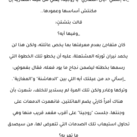
_أنا إسمي "أيان المغازي" يا روجينا، يعني من عيلة المغازية إن
مكنتش أساسها وعمودها..
قالت بتشتتٍ:
_وفيها أيه؟
كان متفاجئ بعدم معرفتها بما يخص عائلته، ولكن هذا لن
يخمد نيران ثورته المشتعلة، عليه أن يخطو تلك الخطوة التي
رسمها بخطته ليضمن نجاح ما يود فعله، فقال بغموضٍ:
_إسألي حد من عيلتك أيه اللي بين "الدهاشنة" و"المغازية".
وتركها وغادر ولكن تلك المرة لم يستدير للخلف، شعرت بأن
هناك أمراً كارثي يضم العائلتين، فانهمرت الدمعات على
وجنتها، جلست "روجينا" على أقرب مقعد قريب منها وهي
تحاول استيعاب تلك الصدمات التي تتعرض لها، من سيصدق
ما تمر به؟