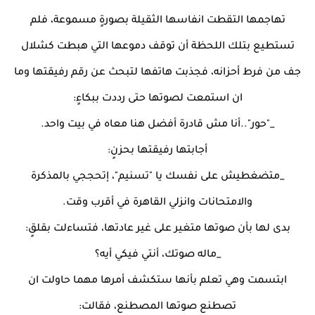
تهاجمها التقطت انفاسها الثقيلة بصورةٍ مسموعة، فلم
تستطيع بتلك اللحظة أن توقف دموعها التي هبطت كشلال
جف من فرط أحزانه، فجذبت هاتفها لتبحث عن رقم رفيقتها وما
ان استمعت لصوتها حتى رددت ببكاءٍ:
_"حور"..أنا مش قادرة أفضل هنا معاه في بيت واحد.
أجابتها رفيقتها بحزنٍ:
_متضغطيش على نفسك يا "تسنيم"، إتحججي بالمذكرة
والامتحانات وانزلي القاهرة في أقرب وقت.
بدى لها بأن صوتها متغير على غير عادتها، فتساءلت بقلقٍ:
_ماله صوتك، أنتي فيكي أيه؟
ابتسمت وهي تعلم بأنها ستكشف أمرها مهما حاولت ان
تصطنع صوتها المصطنع، فقالت: