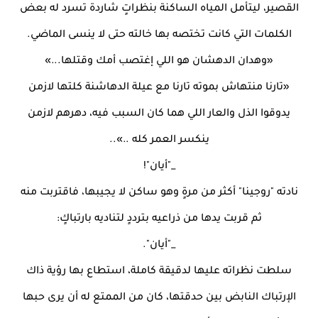
القصير، ليتأمل المياه الساكنة بنظراتٍ شاردة تسرد له بعض
الكلمات التي كانت تختصه بها خالته حتى لا ينسى الماضي.
«وهدان الدهشان هو اللي إغتصب أمك وقتلها...»
«تارنا منتهاش بموته تارنا مع عيلة الدهاشنة كلتها لازمن
يدوقوا الذل والعار اللي هما كان السبب فيه، دهرهم لازمن
ينكسر العمر كله ..»..
_"أيان"!
نادته "روجينا" أكثر من مرةٍ وهو ساكن لا يجيبها، فاقتربت منه
ثم قربت يدها من ذراعيه بترددٍ لتناديه بارتباكٍ:
_"أيان".
سلطت نظراته عليها لدقيقة كاملة، استطاع بها رؤية ذاك
الإرتباك النابض بين حدقتها، كان من الممتع له أن يرى حبها