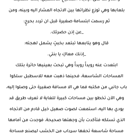
بلعابها وهي توزع نظراتها بين الاتجاه المشار اليه وبينه، ومن
ثم رسمت ابتسامة صغيرة قبل ان تردد بحرجٍ:
_عن إذن حضرتك.
قال وهو يتابعها تبتعد بخبثٍ يشمل لهجته:
_إذنك معاكِ يا بنتي.
ابتعدت عنه رويداً رويداً وهي تبحث بعينيها حائرة بتلك
المساحات الشاسعة، فحينما ذهبت معه للاسطبل سلكوا
باب جانبي من مكتبه فما هي الا مسافة صغيرة حتى وصلوا إليه،
وهي الآن تخطو بين مساحات كبيرة للغاية لا تعرف طريق قد
يودي بها اليه، استمعت لصوت صهيل خيل قادم من الاتجاه
الذي تسلكه فتأكدت بأن وجهتها صحيحة، فوجدت من أمامها
مساحة شاسعة تحفها سرداب من الخشب ليصنع مساحة