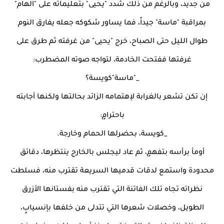
من جديد، وبالرغم من ذلك شدد "يحيى" بتعليماته على "الهام"
بمراقبة "ماسة" جيداً، فما يساور شكوكه جعله يفارق النوم
طوال الليل حتى الصباح، خرج "يحيى" من غرفته ثم طرق على
غرفتها ففتحت الخادمة، لتواجه صوته المضطرب:
_"ماسة"كويسة؟
إن تكن تشعر بالغرابة لإهتمامه الزائد بحالتها ولكنها أجابته
باحترامٍ:
_كويسة، بحضرلها الحمام وخارجة.
أومأ برأسه بتفهمٍ، ثم عاد ليجلس بالخارج ينتظرها، دقائق
محدودة واستمع لدقات قدميها السريعة تقترب منه، فسلطت
نظراته تجاه تلك الفاتنة التي تقترب منه بفستانها الأزرق
الطويل، وخصلات شعرها التي تتدلى من خلفها بإنسيابٍ،