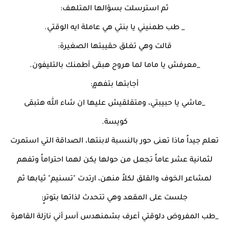
ثم استرسلت بسؤالها المتلهف:
_ طب طمنيني يا بنتي هي عاملة ايه الوقتي.
قالت وهي تغلق حقيبتها الصغيرة:
_معرفش يا ماما لما هروح هبقى أطمنك بالتليفون.
أجابتها بتفهمٍ:
_ماشي يا حبيبتي، ومتقلقيش عليها ان شاء الله هتبقى
كويسة.
تعلم جيداً ماذا تعنى حور بالنسبة لابنتها، الصداقة التي استمرت
لثمانية عشر عاماً تجعل من حولها يكن لهما احتراماً وتفهم
لمشاعر الخوف والقلق لكلاً منهن، ارتدت "تسنيم" ثيابها ثم
جلست على المقعد وهي تتحدث لذاتها بتوترٍ:
_طب المفروض دلوقتي أعرف بشمنهدس آسر أني نازلة القاهرة