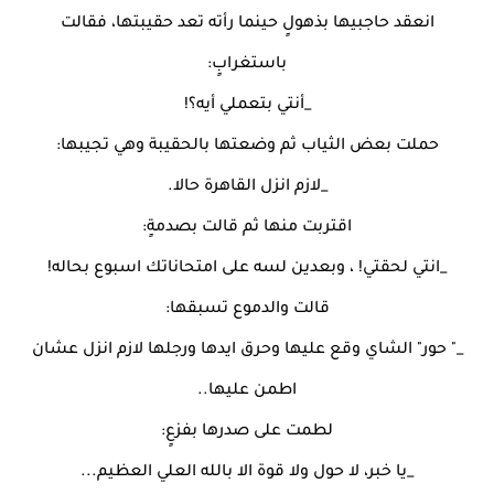
انعقد حاجبيها بذهولٍ حينما رأته تعد حقيبتها، فقالت
باستغرابٍ:
_أنتي بتعملي أيه؟!
حملت بعض الثياب ثم وضعتها بالحقيبة وهي تجيبها:
_لازم انزل القاهرة حالا.
اقتربت منها ثم قالت بصدمةٍ:
_انتي لحقتي! ، وبعدين لسه على امتحاناتك اسبوع بحاله!
قالت والدموع تسبقها:
_" حور" الشاي وقع عليها وحرق ايدها ورجلها لازم انزل عشان
اطمن عليها..
لطمت على صدرها بفزعٍ:
_يا خبر، لا حول ولا قوة الا بالله العلي العظيم...