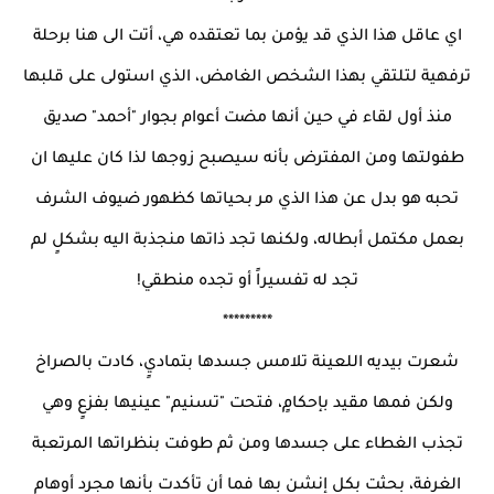
اي عاقل هذا الذي قد يؤمن بما تعتقده هي، أتت الى هنا برحلة
ترفهية لتلتقي بهذا الشخص الغامض، الذي استولى على قلبها
منذ أول لقاء في حين أنها مضت أعوام بجوار "أحمد" صديق
طفولتها ومن المفترض بأنه سيصبح زوجها لذا كان عليها ان
تحبه هو بدل عن هذا الذي مر بحياتها كظهور ضيوف الشرف
بعمل مكتمل أبطاله، ولكنها تجد ذاتها منجذبة اليه بشكلٍ لم
تجد له تفسيراً أو تجده منطقي!
*********
شعرت بيديه اللعينة تلامس جسدها بتماديٍ، كادت بالصراخ
ولكن فمها مقيد بإحكامٍ، فتحت "تسنيم" عينيها بفزعٍ وهي
تجذب الغطاء على جسدها ومن ثم طوفت بنظراتها المرتعبة
الغرفة، بحثت بكل إنشن بها فما أن تأكدت بأنها مجرد أوهام