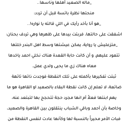
_ماله الصعيد أهلها وناسها..
منحتها نظرة بائسة قبل أن تردد:
_هو أنا بأخد رأيك في اللي قالته يا نواره!..
اشفقت على حالتها، فربتت بيدها على ظهرها وهي تردف بحنان:
_متزعليش يا رواية، يمكن عيشتها وسط اهل البندر خلتها
تتعود عليهم، و أن كانت حابة القعدة هناك نخلي احمد ياخدها
معاه هناك زي ما يحيى ولدي عمل.
ثبتت تفكيرها بأكمله على تلك النقطة فوجدت ذاتها تائهة
ضائعة، لا تعلم إن كانت نقطة البقاء بالصعيد او القاهرة هو ما
يهم ابنتها فعلاً أم انها مجرد حجة تتحجج بها لتبتعد عنه،
وخاصة بأن أحمد وباقي الشباب ينتقلون بين القاهرة والصعيد،
فبات الأمر محيراً بالنسبة لها وكأنها عادت لنفس النقطة من