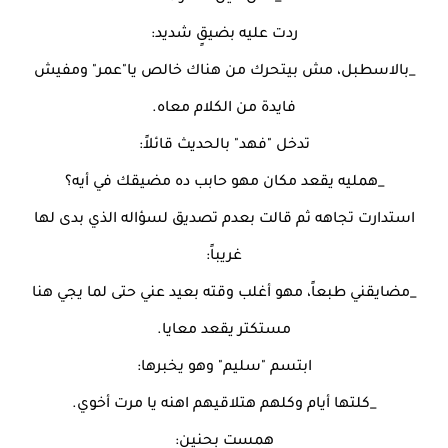
ردت عليه بضيقٍ شديد:
_بالاسطبل، مش بيتحرك من هناك خالص يا"عمر" ومفيش
فايدة من الكلام معاه.
تدخل "فهد" بالحديث قائلاً:
_همليه يقعد مكان مهو حابب ده مضيقك في أيه؟
استدارت تجاهه ثم قالت بعدم تصديق لسؤاله الذي بدى لها
غريباً:
_مضايقني طبعاً، مهو أغلب وقته بعيد عني حتى لما يجي هنا
مستكتر يقعد معايا.
ابتسم "سليم" وهو يخبرها:
_كلتها أيام وكلهم هتلاقيهم اهنه يا مرت أخوي.
همست بحنين: