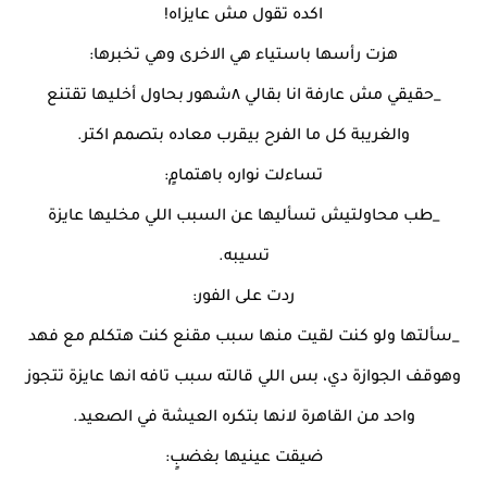
اكده تقول مش عايزاه!
هزت رأسها باستياء هي الاخرى وهي تخبرها:
_حقيقي مش عارفة انا بقالي ٨شهور بحاول أخليها تقتنع
والغريبة كل ما الفرح بيقرب معاده بتصمم اكتر.
تساءلت نواره باهتمامٍ:
_طب محاولتيش تسأليها عن السبب اللي مخليها عايزة
تسيبه.
ردت على الفور:
_سألتها ولو كنت لقيت منها سبب مقنع كنت هتكلم مع فهد
وهوقف الجوازة دي، بس اللي قالته سبب تافه انها عايزة تتجوز
واحد من القاهرة لانها بتكره العيشة في الصعيد.
ضيقت عينيها بغضبٍ: