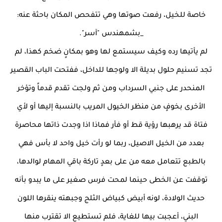
خاصة للخيل، رفعت صوتها وهي تتفحص المكان باحثة عنه:
_بشمهندس "آسر".
لم يأتيها رده وكيف سيستمع لها وهو بمكانٍ ضخم كهذا، لم
تجد تسنيم حلول بديلة الا ولوجها للداخل، ففتحت الباب القصير
المنحدر على جنبي السرداب ومن ثم ولجت تقدم قدماً وتؤخر
الأخرى بخوفٍ من منظر الخيول المريب بالنسبة إليها أو لأي
فتاة قد يرهبها رؤية قط أو فأر فماذا اذا وجدت ذاتها محاصرة
بعدد من الخيل الاصيل، ربما لو رأت خيل واحد لا بأس فهي
بالطبع تتعامل معه من على بعدٍ تاركة باقي المهام لوالدها،
توقفت عن الخطى حينما لمحت فرس صغير على ما يبدو بأنه
حديث الولادة، لونه أبيض كبياض الثلج وجبهته ينقرها اللون
البني، أعجبت بيها للغاية، فلم تستطيع الا تقترب منها