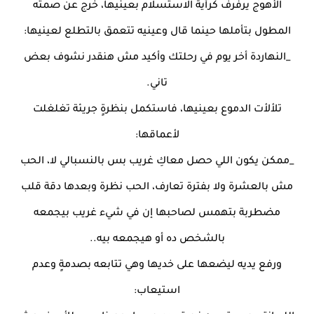
الأهوج يرفرف كرأية الاستسلام بعينيها، خرج عن صمته
المطول بتأملها حينما قال وعينيه تتعمق بالتطلع لعينيها:
_النهاردة أخر يوم في رحلتك وأكيد مش هنقدر نشوف بعض
تاني.
تلألأت الدموع بعينيها، فاستكمل بنظرةٍ جريئة تغلغلت
لأعماقها:
_ممكن يكون اللي حصل معاكِ غريب بس بالنسبالي لا، الحب
مش بالعشرة ولا بفترة تعارف، الحب نظرة وبعدها دقة قلب
مضطربة بتهمس لصاحبها إن في شيء غريب بيجمعه
بالشخص ده أو هيجمعه بيه..
ورفع يديه ليضعها على خديها وهي تتابعه بصدمةٍ وعدم
استيعاب: