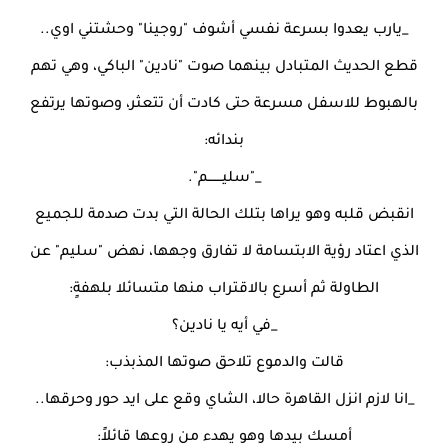
_يارب يعدوا بسرعة نفسي أشوف "روجينا" وحشتني اوي..
قطع الحديث المتبادل بينهما صوت "نادين" الباكي، وهي تهم
بالهبوط للاسفل مسرعة حتى كادت أن تتعثر، وصوتها يرتفع
بندائه:
_"سليـــــــم".
انقبض قلبه وهو يراها بتلك الحالة التي بدت صدمة للجميع
الذي اعتاد رؤية الابتسامة لا تفارق وجهها، نهض "سليم" عن
الطاولة ثم أسرع بالاقتراب منها متسائلا بلهفةٍ:
_في أيه يا نادين؟
قالت والدموع تلاحق صوتها المذبذب:
_انا لازم انزل القاهرة حالا، الشاي وقع على ايد حور وحرقها..
أمسك بيدها وهو يهدء من روعها قائلاً: