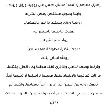
_هنزل معاهم يا "فهد" عشان اطمن على روجينا ورؤى وريناد..
أجابها بصوتٍ منخفض بعض الشيء:
_روجينا ورؤى بسكندرية تبع جامعتها..
عقدت حاجبيها باستغرابٍ:
_وأنا معرفش ليه!
حدجها بنظرةٍ مطولة أنهاها ساخراً:
_والله أسألي بنتك..
وتركها وصعد للأعلى والأخرى تقف محلها يكاد الحزن يقتلها،
مازالت تعاقبها بالابتعاد عنها، فحينما تراسلها لا تجيبها أبداً،
تخفت رواية عن الاعين حتى لا يرى أحداً دمعاتها، ولكنها لم
تشعر بنواره التي تلاحقها، حتى أصبحوا منفردين بالغرفة، فقالت
بحزنٍ: