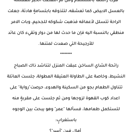
هزت رأسها باستسلام ومن ثم التقطت الخبز لتغمسه
بالعسل الابيض كما تعشقه، لتتذوقه بابتسامةٍ هادئة، جعلت
الراحة تتسلل لأعماقه فذهبت شكوكه للجحيم، وبات الامر
منطقي بالنسبة اليه فإن ما حدث لها من دوار وتقيء كان عائد
للأرجيحة التي صعدت لمتنها.
********
رائحة الشاي الساخن عبقت المنزل لتناشد ذاك الصباح
النشيط، وخاصة على الطاولة العتيقة المطولة، جلست العائلة
تتناول الطعام بجوٍ من السكينة والهدوء، حرصت"رواية" على
اعداد كوب القهوة لزوجها ومن ثم جلست على مقربةٍ منه
لتستكمل طعامها، فسألها "عمر" وهو يبحث بين الوجوه
باستغرابٍ:
_أمال فين "آسر"؟