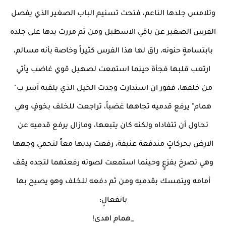
وتلامس جلدها الناعم، فتحت تسنيم الباب الصغير الذي يفصل
الفرس الصغير عن باقي الاسطبل ومن ثم مررت يدها على جلده
بابتسامةٍ حنونه، راق لها هذا الفرس كثيراً وخاصة بأنه مسالم،
ارتعب قلبها فجأة حينما استمعت لصهيل قوي غاضب يأتي
من خلفها، ففور ان استدارت وجدت الخيل الذي يلقبه آسر ب"
همام" يرفع قدميه تجاهها غضباً، تراجعت للخلف بخوفٍ وهي
تحاول أن تتفاداه ولكنه كان يتبعها، ومازال يرفع قدميه عن
الارض بحركاتٍ مندفعة عنيفة، رفعت يديها معاً لتحمي وجهها
وهي تصرخ بفزعٍ وحينما استمعت لصوته رفعتهما لتجده يقف
أمامه ويتمسك بقدميه ومن ثم دفعه للخلف وهو يصيح بها
بانفعالٍ:
_همام اهدى!