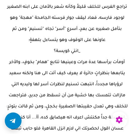
تراجع الفرس للخلف قليلاً وكأنه شعر بالأمان على ابنه الصغير
لوجود فارسه، فعاد ليقف جوار فرسته الجامحة "مهجة" وهو
بتأمل صغيره عن بعدٍ، أسرع "آسر" تجاه "تسنيم" ومن ثم
عاونها على الوقوف وهو يتساءل بلهفةٍ:
_انتي كويسة؟
أومأت برأسها عدة مرات وعينيها تتابع "همام" بخوفٍ، والأخر
يتابعها بنظراتٍ حائرة لا يعرف كيف أتت الى هنا ولكنه سعيد
لرؤياها مجدداً، انتبهت تسنيم لنظرات آسر لها وليديه التي
مازالت تتمسك بها خشية من أن تسقط من جديدٍ، فتراجعت
للخلف وهي تعدل حقيبتها الصغيرة بخجلٍ، ومن ثم قالت بتوترٍ:
_انا آسفة جداً مكنتش اعرف انه هيضايق كده، آآ... آنا كنت جاية
عشان اقول لحضرتك اني لازم انزل القاهرة فلو حابب تبعت