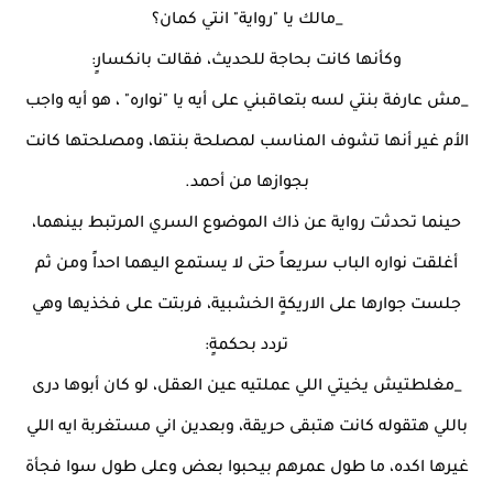
_مالك يا "رواية" انتي كمان؟
وكأنها كانت بحاجة للحديث، فقالت بانكسارٍ:
_مش عارفة بنتي لسه بتعاقبني على أيه يا "نواره" ، هو أيه واجب
الأم غير أنها تشوف المناسب لمصلحة بنتها، ومصلحتها كانت
بجوازها من أحمد.
حينما تحدثت رواية عن ذاك الموضوع السري المرتبط بينهما،
أغلقت نواره الباب سريعاً حتى لا يستمع اليهما احداً ومن ثم
جلست جوارها على الاريكةٍ الخشبية، فربتت على فخذيها وهي
تردد بحكمةٍ:
_مغلطتيش يخيتي اللي عملتيه عين العقل، لو كان أبوها درى
باللي هتقوله كانت هتبقى حريقة، وبعدين اني مستغربة ايه اللي
غيرها اكده، ما طول عمرهم بيحبوا بعض وعلى طول سوا فجأة