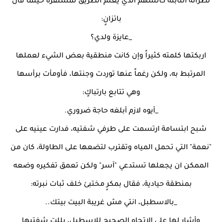
نظراته الثابتة كالسهم الذي يعلم الطريق لمستقره حينما قال
باتزانٍ:
_عايزة ولدي؟
اربكتها كلمته كثيراً وإن كانت منطقية بعض الشيء لعملها
المرتبط به، ولكن رغماً عنها توردت وجنتها، فأومأت برأسها
وهي تتابع بارتباكٍ:
_أيوه لازم أبلغه حاجة ضروري.
شبح ابتسامة ارتسمت على طرفي شفتيه، فدارت عينيه على
"نعمة" التي تحمل المياه وتقترب لتضعها على الطاولة، كان من
الممكن ان يجعلها تستدعي "آسر" ولكن تعمق تفكيره وضعه
بمنطقة حيادية، فقال بمكرٍ مختبئ خلف ثبات نبرته:
_بالاسطبل، انتي مش غريبة البيت بيتك..
وأشار لها على الإتجاه الصحيح للاسطبل، بللت شفتيها