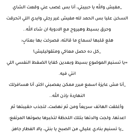
_مفيش والله يا حبيبتي، أنا بس غصب عني وقعت الشاي
السخن عليا بس الحمد لله مفيش غير رجلي وايدي اللي اتحرقت
وحرق بسيط وهيروح مع الادوية ان شاء الله..
هلع قلبها لسماع ما قالته، فصرخت بها بعتابٍ:
_كل ده حصل معاكي ومتقوليليش!
=يا تسنيم الموضوع بسيط وبعدين كفايا الضغط النفسي اللي
انتي فيه.
_أنا مش عايزة اسمع مبرر ممكن يعصبني اكتر، أنا هسافرلك
النهاردة بإذن الله..
وأغلقت الهاتف سريعاً ومن ثم نهضت، لتجذب حقيبتها ثم
اعدتها، ولجت والدتها بتلك اللحظة لتخبرها بصوتها المرتفع:
_يا تسنيم بنادي عليكي من الصبح يا بنتي، يالا الفطار جاهز.