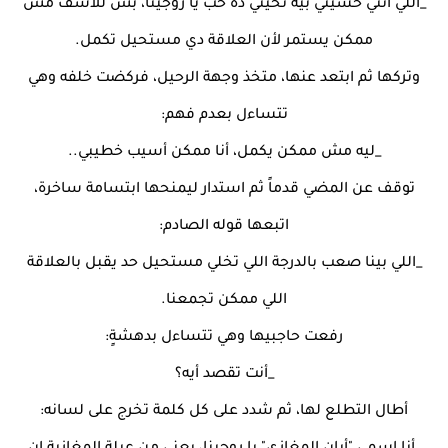
_اللي انتي حسيتي بيه نحيتي ده حب يا روجينا، بس للأسف مش
ممكن يستمر لأن العلاقة دي مستحيل تكمل.
وتركها ثم ابتعد عنها، متخذ وجهة الرحيل، فركضت خلفه وهي
تتساءل بعدم فهم:
_ليه مش ممكن يكمل، أنا ممكن أسيب خطيبي..
توقف عن المضي قدماً ثم استدار ليمنحها ابتسامة ساخرة،
اتبعها قوله الصادم:
_اللي بينا صعب بالدرجة اللي تخلي مستحيل حد يقبل بالعلاقة
اللي ممكن تجمعنا.
رفعت حاجبيها وهي تتساءل بدهشةٍ:
_أنت تقصد أيه؟
أطال التطلع لها، ثم شدد على كل كلمة تخرج على لسانه: