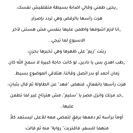
_يحيى طمني وقالي اصابة بسيطة متقلقيش نفسك.
هزت رأسها بالرفض وهي تردد بإصرار:
_انا لازم اشوفها واطمن عليها بنفسي مش هستنى لأخر
الاسبوع لما تيجي..
ربتت "ريم" على ظهرها وهي تخبرها بحزنٍ:
_طب اهدي بس يا نادين، لو كانت حاجة كبيرة لا سمح الله كان
زمان أحمد أو بدر اتصل وقالنا، هتلاقي الموضوع بسيط.
هزت رأسها بانفعالٍ، فنهض "فهد" عن الطاولة ثم قال بثباتٍ:
_خد مرتك وانزل مصر يا "سليم"، مش هترتاح غير لما تطمن
عليها..
أومأ برأسه ثم دفعها برفقٍ لتمضي معه للأعلى ليستعد كلاً
منهما للسفر، فاقتربت" رواية" منه ثم قالت: