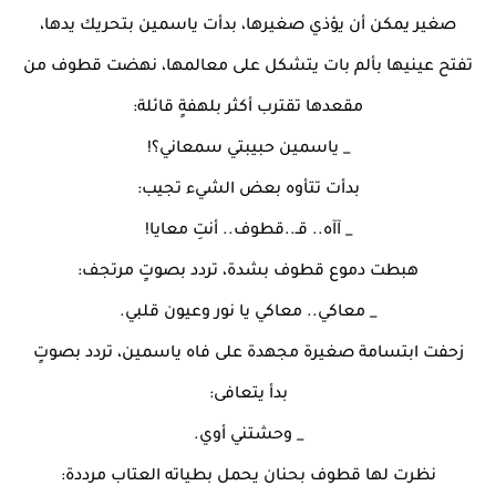
صغير يمكن أن يؤذي صغيرها، بدأت ياسمين بتحريك يدها،
تفتح عينيها بألم بات يتشكل على معالمها، نهضت قطوف من
مقعدها تقترب أكثر بلهفةٍ قائلة:
_ ياسمين حبيبتي سمعاني؟!
بدأت تتأوه بعض الشيء تجيب:
_ آآه.. قـ..قطوف.. أنتِ معايا!
هبطت دموع قطوف بشدة، تردد بصوتٍ مرتجف:
_ معاكي.. معاكي يا نور وعيون قلبي.
زحفت ابتسامة صغيرة مجهدة على فاه ياسمين، تردد بصوتٍ
بدأ يتعافى:
_ وحشتني أوي.
نظرت لها قطوف بحنان يحمل بطياته العتاب مرددة: