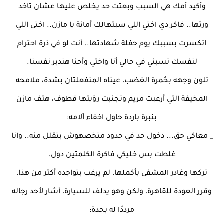
وأكيد أمك هي السبب وبعتت حد يخلص عليها عشان تاخد
ورثها.. فاكر دي اختي اللي سبتهالك أمانة يا مازن.. اختى اللي
اتكسرت بسببك يوم حفلة شهادتها.. أنت لو في ذرة احترام
لنفسك تسبني في حالي أنا واختي وأحنا هندبر نفسنا.
تلون وجهه بحُمرة الغضب، عيناه المنفعلتان بشدة، ملامحه
المخيفة التي أرعبت مريم وتجنبت رؤيتها قطوف، هتف مازن
بنبرة باردة حاول اخفاء آلامه:
_ معاكي حق... دخول حد في حدود متخصهوش بتقلل منه.. وانا
غلطت بس خليكي فاكرة الكلمتين دول.
تركها وغادر المشفى بأكملها، لم يرغب بتواجده أكثر من هذا،
وقرر العودة للقاهرة، ولكن وهو يدلف للسيارة، أشار لأحد رجاله
مرددًا له بحدة: