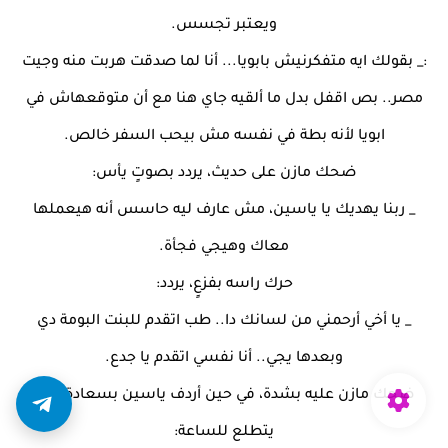
ويعتبر تجسس.
:_ بقولك ايه متفكرنيش بابويا... أنا لما صدقت هربت منه وجيت
مصر.. بص اقفل بدل ما ألقيه جاي هنا مع أن متوقعهاش في
ابويا لأنه بطة في نفسه مش بيحب السفر خالص.
ضحك مازن على حديث، يردد بصوتٍ يأس:
_ ربنا يهديك يا ياسين، مش عارف ليه حاسس أنه هيعملها
معاك وهيجي فجأة.
حرك راسه بفزعٍ، يردد:
_ يا أخي أرحمني من لسانك دا.. طب اتقدم للبنت البومة دي
وبعدها يجي.. أنا نفسي اتقدم يا جدع.
ضحك مازن عليه بشدة، في حين أردف ياسين بسعادة وهو
يتطلع للساعة: