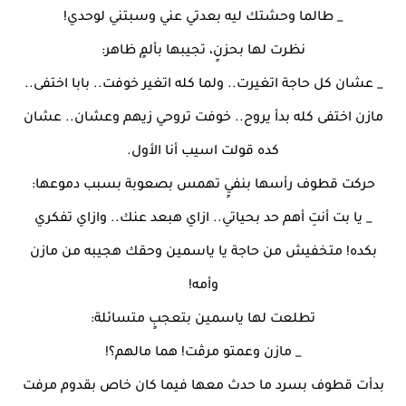
_ طالما وحشتك ليه بعدتي عني وسبتني لوحدي!
نظرت لها بحزنٍ، تجيبها بألمٍ ظاهر:
_ عشان كل حاجة اتغيرت.. ولما كله اتغير خوفت.. بابا اختفى..
مازن اختفى كله بدأ يروح.. خوفت تروحي زيهم وعشان.. عشان
كده قولت اسيب أنا الأول.
حركت قطوف رأسها بنفيٍ تهمس بصعوبة بسبب دموعها:
_ يا بت أنتِ أهم حد بحياتي.. ازاي هبعد عنك.. وازاي تفكري
بكده! متخفيش من حاجة يا ياسمين وحقك هجيبه من مازن
وأمه!
تطلعت لها ياسمين بتعجبٍ متسائلة:
_ مازن وعمتو مرڤت! هما مالهم؟!
بدأت قطوف بسرد ما حدث معها فيما كان خاص بقدوم مرفت