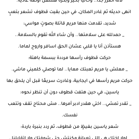
لأنه اضرر جدًا.. وحاليا بخير وبكرة هتتنقل اوضة عادية.
انهى حديثه ثم غادر المكان، في حين بقيت قطوف تشعر بتعبٍ
شديد، تقدمت منها مريم قائلة بصوتٍ مواسي:
_ حمدلله على سلامتها.. وأن شاء الله تقوم بالسلامة..
هستأذن أنا يا قلبي عشان الحق اسافر واروح لماما.
حركت قطوف رأسها مرددة ببسمة باهتة:
_ معلش يا مريم تعبتك معايا.. لما توصلي كلميني ماشي.
حركت مريم رأسها في ايجابية، وغادرت سريعًا قبل أن يلحق بها
ياسين، في حين هتفت قطوف دون أن تنظر نحوه:
_ تقدر تمشي.. اختي هقدر ادبر أمرها.. مش محتاج تقف وتتعب
نفسك.
شعر ياسين بغيظٍ من قطوف، ثم ردد بنبرة باردة:
_ لولا اختك هي اللي تعبانة مكنتش حتى شوفتك ولا اتقابلنا..