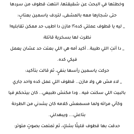
وخطتها في البحث عن شقيقتها، انتهت قطوف من سردها
حتى شجارها معه بالمشفى، لتردف ياسمين بعتابٍ:
_ ليه يا قطوف عملتي كده؟! مازن دا اطيب حد ممكن تقابليه!
نظرت لها بسخرية قائلة:
_ دا أنتِ اللي طيبة.. أكيد أمه هي اللي بعتت حد عشان يعمل
فيكي كده.
حركت ياسمين رأسها بنفيٍ، ثم قالت بتأكيد:
_ لاء مش هي ولا مازن.. قطوف اللي عمل كده واحد جاري
بالبيت اللي سكنت فيه.. ودا مكنش طبيعي.. كان بيتحكم فيا
وكأني مراته ولما مسمعش كلامه كان يشدني من الطرحة
بتاعتي... ويبهدلني.
حدقت بها قطوف قليلًا بشكٍ، ثم تمتمت بصوتٍ متوتر: