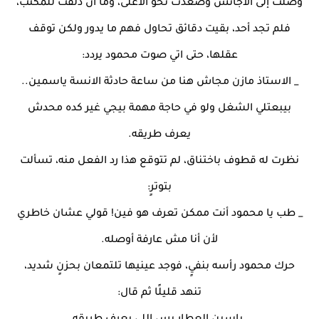
وصلت إلى الأجانس وصعدت نحو الأعلى، وما أن دلفت للمكتب،
فلم تجد أحد، بقيت دقائق تحاول فهم ما يدور ولكن توقف
عقلها، حتى اتي صوت محمود يردد:
_ الاستاذ مازن مجاش هنا من ساعة حادثة الانسة ياسمين..
بيبعتلي الشغل ولو في حاجة مهمة بيجي غير كده محدش
يعرف طريقه.
نظرت له قطوف باختناق، لم تتوقع هذا رد الفعل منه، تسألت
بتوترٍ:
_ طب يا محمود أنت ممكن تعرف هو فين! قولي عشان خاطري
لأن أنا مش عارفة أوصله.
حرك محمود رأسه بنفيٍ، فوجد عينيها تلتمعان بحزنٍ شديد،
تنهد قليلًا ثم قال: