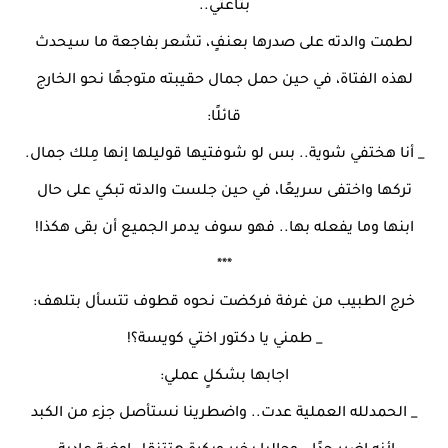
بتاعتي..
لطمت والدته على صدرها بعنفٍ، تشعر بفاجعة ما سيحدث
لهذه الفتاة، في حين حمل جمال حقيبته متوجهًا نحو الخارج
قائلًا:
_ أنا هختفي شوية.. بس لو شوفتيها قوليلها إنها مِلك جمال.
تركها واختفى سريعًا، في حين جلست والدته تبكي على حال
ابنها وما يفعله بها.. فهو سوف يدمر الجميع أن بقى هكذا!
***
خرج الطبيب من غرفة فركضت نحوه قطوف تتسأل بتلهف:
_ طمني يا دكتور اختي كويسة؟!
اجابها بشكلٍ عملي:
_ الحمدلله العملية عدت.. واضطرينا نستأصل جزء من الكبد