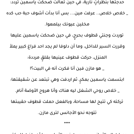
حدجتها بنظراتٍ نارية، في حين تعالت ضحكت ياسمين تردد:
_ خلاص خلاص.. عرفت مين... بس أنا بدأت أشوف حبة حب كده
مخلين عيونك بيلمعوا.
توردت وجنتي قطوف بحرجٍ، في حين ضحكت ياسمين عليها
وقررت السير للداخل، وما أن دلوفا لم يجد احد فراغ كبير يملأ
المنزل، حركت قطوف عينيها بقلقٍ مرددة:
_ هو مازن فين أنا فكرت أنه في البيت؟!
ابتسمت ياسمين بمكرٍ، ثم اردفت وهي تبتعد عن شقيقتها:
_ خلاص روحي الشغل ليه هناك وأنا هروح الأوضة أنام.
تركته كي تتيح لها مساحة، وبالفعل حملت قطوف حقيبتها
تتوجه نحو الأجانس لترى مازن.
****