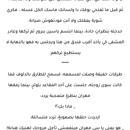
ثم قبل ما تفتحي بوقك دا ولسانك ماسك الكل غسله.. فكري
شوية بعقلك ولا أنتِ مودتهوش صيانة.
حدجته بنظراتٍ حادة، بينما ابتسم ياسين ببرودٍ ثم تركها وغادر
المشفى كي يأخذ أقرب فندق من هنا ويجلس به فهو بالنهاية لا
يستطيع تركهم.
*****
طرقات خفيفة وصلت لمسمعه، فسمح للطارق بالدلوف فما
كانت سوى زوجته، جلست على أحد المقاعد بتوترٍ، بينما رمقها
مهران بنظرةٍ متعجبة يردد:
_ ماذا بكِ؟!
ازدردت حلقها بصعوبةٍ، تردد متسائلة:
_ هو يعني يا سي مهران مينفعشي تأچل مروحك لهنيك هبابة!