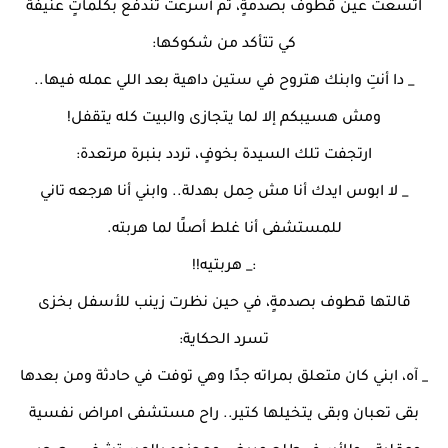
اتسعت عين قطوف بصدمةٍ، ثم أسرعت تندفع بكلماتٍ عنيفة
كي تتأكد من شكوكها:
_ دا أنتِ وابنك هتروح في ستين داهية بعد اللي عمله فيها..
ومش هسيبكم إلا لما يتجازى والبيت كله يتقفل!
ارتجفت تلك السيدة بخوفٍ، تردد بنبرة مرتعدة:
_ لا ابوس ايدك أنا مش حِمل بهدلة.. وابني أنا هرجعه تاني
للمستشفى أنا غلط أصلًا لما هربته.
:_ هربتيه!!
قالتها قطوف بصدمةٍ، في حين نظرت زينب للأسفل بخزى
تسرد الحكاية:
_ آه، ابني كان متعلق بمراته جدًا وهي توفت في حادثة ومن بعدها
بقى تعبان وبقى يتخيلها كتير.. راح مستشفى امراض نفسية