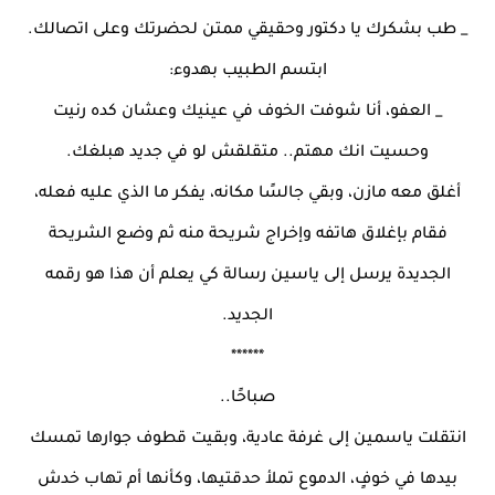
_ طب بشكرك يا دكتور وحقيقي ممتن لحضرتك وعلى اتصالك.
ابتسم الطبيب بهدوء:
_ العفو، أنا شوفت الخوف في عينيك وعشان كده رنيت
وحسيت انك مهتم.. متقلقش لو في جديد هبلغك.
أغلق معه مازن، وبقي جالسًا مكانه، يفكر ما الذي عليه فعله،
فقام بإغلاق هاتفه وإخراج شريحة منه ثم وضع الشريحة
الجديدة يرسل إلى ياسين رسالة كي يعلم أن هذا هو رقمه
الجديد.
******
صباحًا..
انتقلت ياسمين إلى غرفة عادية، وبقيت قطوف جوارها تمسك
بيدها في خوفٍ، الدموع تملأ حدقتيها، وكأنها أم تهاب خدش