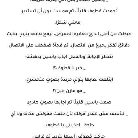
_ ياسين العطار بس اللي يعرف طريقه.
تجمدت قطوف قليلًا، ثم همست دون أن تستدير:
_ ماشي شكرًا.
هبطت من أعلى الدرج مغادرة المعرض، ترفع هاتفه بترددٍ، بقيت
دقائق تفكر بحيرةٍ من الاتصال، ثم فجأة ضغطت على الاتصال
تنتظر الإجابة، وبالفعل اجاب ياسين بدهشة:
_ خير يا قطوف؟!
ابتلعت لعابها بتوترٍ، مرددة بصوتٍ متحشرج:
_ هو مازن فين؟!
صمت ياسين قليلًا ثم اجابها بصوتٍ هادئ:
_ للأسف مش هقدر أقولك لأن حلفت مقولش مكانه ولا أي
حاجة.. اعذريني يا قطوف.
حركت قطوف رأسها بترددٍ، ثم قالت: