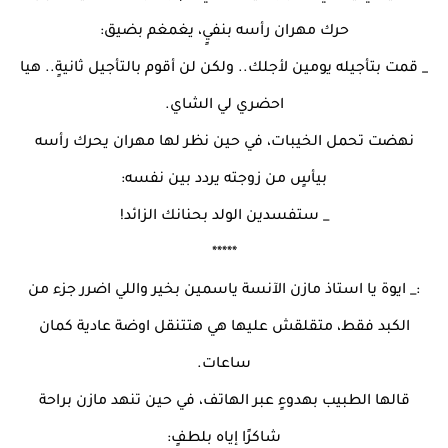
حرك مهران رأسه بنفيٍ، يغمغم بضيق:
_ قمت بتأجيله يومين لأجلك.. ولكن لن أقوم بالتأجيل ثانيةٍ.. هيا
احضري لي الشاي.
نهضت تحمل الخيبات، في حين نظر لها مهران يحرك رأسه
بيأسٍ من زوجته يردد بين نفسه:
_ ستفسدين الولد بحنانك الزائد!
*****
:_ ايوة يا استاذ مازن الآنسة ياسمين بخير واللي اضرر جزء من
الكبد فقط، متقلقش عليها هي هتتنقل اوضة عادية كمان
ساعات.
قالها الطبيب بهدوءٍ عبر الهاتف، في حين تنهد مازن براحة
شاكرًا إياه بلطفٍ: