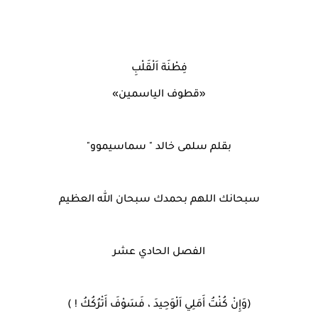
فِطْنَة اَلْقَلْبِ
«قطوف الياسمين»
بقلم سلمى خالد " سماسيموو"
سبحانك اللهم بحمدك سبحان الله العظيم
الفصل الحادي عشر
(وَإِنْ كُنْتُ أَمَلِي اَلْوَحِيدَ ، فَسَوْفَ أَتْرُكُكُ ! )