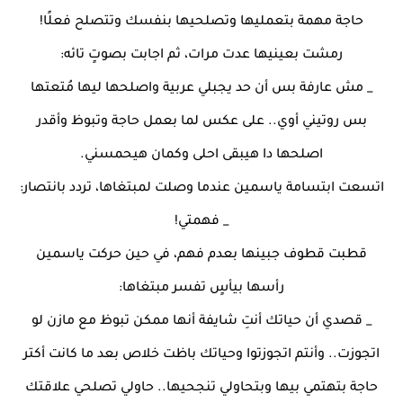
حاجة مهمة بتعمليها وتصلحيها بنفسك وتتصلح فعلًا!
رمشت بعينيها عدت مرات، ثم اجابت بصوتٍ تائه:
_ مش عارفة بس أن حد يجبلي عربية واصلحها ليها مُتعتها
بس روتيني أوي.. على عكس لما بعمل حاجة وتبوظ وأقدر
اصلحها دا هيبقى احلى وكمان هيحمسني.
اتسعت ابتسامة ياسمين عندما وصلت لمبتغاها، تردد بانتصار:
_ فهمتي!
قطبت قطوف جبينها بعدم فهم، في حين حركت ياسمين
رأسها بيأسٍ تفسر مبتغاها:
_ قصدي أن حياتك أنتِ شايفة أنها ممكن تبوظ مع مازن لو
اتجوزت.. وأنتم اتجوزتوا وحياتك باظت خلاص بعد ما كانت أكتر
حاجة بتهتمي بيها وبتحاولي تنجحيها.. حاولي تصلحي علاقتك