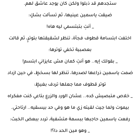
ستجدهم قد ذبلوا ولكن كان يوجد عاشق لهم.
ضيقت ياسمين عينيها، ثم تسألت بشكٍ:
_ أنتِ بتبتسمي ليه هاه!
اختفت ابتسامة قطوف فجأة، تنظر لشقيقتها بتوترٍ، ثم قالت
بعصبية تخفي توترها:
_ بقولك إيه.. هو أنتِ كمان مش عايزاني ابتسم!
ضمت ياسمين ذراعها لصدرها، تنظر لها بسخطٍ، في حين ازداد
توتر قطوف مما جعلها تردف بغيظٍ:
_ خلاص متبصيش كده.. عشان الورد والزرع بتاعي كنت مفكراه
بيموت ولما جيت لقيته زي ما هو وفي حد بيسقيه.. ارتاحتي.
رفعت ياسمين حاجبها ببسمة متشفية، تردد ببعض الخبث:
_ وهو مين الحد دا؟!