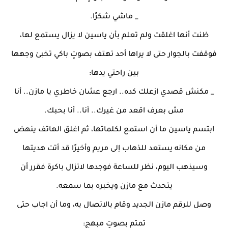
_ ماشي شكرًا.
ظنت أنها اغلقت ولم تعلم بأن ياسين لا يزال يستمع لها،
فوقفت بالجوار حتى لا يراها أحد تهتف بصوتٍ باكي تخبئ وجهها
بين راحتي يدها:
_ مكنش قصدي ازعلك كده.. ارجع عشان خاطري يا مازن.. أنا
مش بعرف اقعد من غيرك.. أنا.. أنا بحبك.
ابتسم ياسين ما أن استمع لكلماتها، ثم اغلق الهاتف ينهض
من مكانه يستعد للذهاب إلى مريم وأخيرًا قد أتت هديتها
وسيذهب اليوم، نظر للساعة فوجدها لاتزال باكرة فقرر أن
يتحدث مع مازن ويخبره بما سمعه.
وصل للرقم مازن الجديد وقام بالاتصال به، وما أن اجاب حتى
تمتم بصوتٍ مبهج: