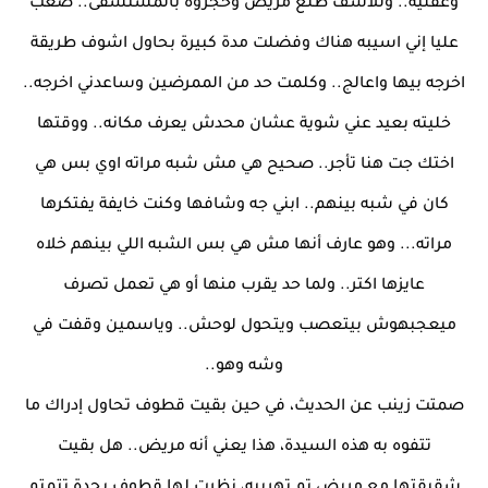
وعقلية.. وللأسف طلع مريض وحجزوه بالمستشفى.. صعب
عليا إني اسيبه هناك وفضلت مدة كبيرة بحاول اشوف طريقة
اخرجه بيها واعالج.. وكلمت حد من الممرضين وساعدني اخرجه..
خليته بعيد عني شوية عشان محدش يعرف مكانه.. ووقتها
اختك جت هنا تأجر.. صحيح هي مش شبه مراته اوي بس هي
كان في شبه بينهم.. ابني جه وشافها وكنت خايفة يفتكرها
مراته... وهو عارف أنها مش هي بس الشبه اللي بينهم خلاه
عايزها اكتر.. ولما حد يقرب منها أو هي تعمل تصرف
ميعجبهوش بيتعصب ويتحول لوحش.. وياسمين وقفت في
وشه وهو..
صمتت زينب عن الحديث، في حين بقيت قطوف تحاول إدراك ما
تتفوه به هذه السيدة، هذا يعني أنه مريض.. هل بقيت