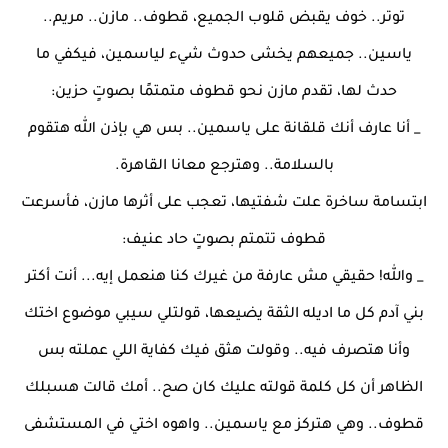
توتر.. خوف يقبض قلوب الجميع، قطوف.. مازن.. مريم..
ياسين.. جميعهم يخشى حدوث شيء لياسمين، فيكفي ما
حدث لها، تقدم مازن نحو قطوف متمتمًا بصوتٍ حزين:
_ أنا عارف أنك قلقانة على ياسمين.. بس هي بإذن الله هتقوم
بالسلامة.. وهترجع معانا القاهرة.
ابتسامة ساخرة علت شفتيها، تعجب على أثرها مازن، فأسرعت
قطوف تتمتم بصوتٍ حاد عنيف:
_ والله! حقيقي مش عارفة من غيرك كنا هنعمل إيه... أنت أكتر
بني آدم كل ما اديله الثقة يضيعها، قولتلي سيبي موضوع اختك
وأنا هتصرف فيه.. وقولت هثق فيك كفاية اللي عملته بس
الظاهر أن كل كلمة قولته عليك كان صح.. أمك قالت هسبلك
قطوف.. وهي هتركز مع ياسمين.. واهوه اختي في المستشفى