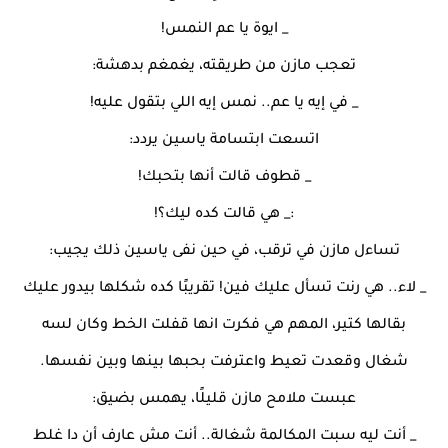
_ ايوة يا عم النمس!
تعجب مازن من طريقته، يغمغم بدهشة:
_ في إيه يا عم.. نمس إيه اللي بتقول عليه!
اتسعت ابتسامة ياسين يردد:
_ قطوف قالت أنها بتحبك!
:_ هي قالت كده ليك؟!
تساءل مازن في ترقب، في حين نفى ياسين ذلك يجيب:
_ لاء.. هي رنت تسأل عليك فين! تقريبًا كده شكلها بيدور عليك
بقالها كتير، المهم هي فكرت انها قفلت الخط وكان لسه
شغال وقعدت تعيط واعترفت بحبها بينها وبين نفسها.
عبست ملامح مازن قليلًا، يهمس بضيق:
_ أنت ليه سبت المكالمة شغالة.. أنت مش عارف أن دا غلط