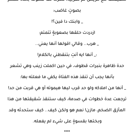
شقيقتها مع مريض تم تهربيه، نظرت لها قطوف بحدة تتمتم
بصوتٍ غاضب:
_ وابنك دا فين؟!
ازدردت حلقها بصعوبةٍ تتمتم:
_ هرب.. وقالي اقولها أنها يعني..
:_ أنها ايه أنتِ بتنقطني بالكلام!
حدة ظاهرة بنبرات قطوف، في حين اكملت زينب وهي تشعر
بأنها يجب أن تنقذ هذه الفتاة يكفي ما فعلته بها:
_ أنها من املاكه ولو حد قرب ليها هيموته أو هي قربت من حد!
ترجعت عدة خطوات في صدمة، كيف ستنقذ شقيقتها من هذا
المأزق الضخم، مازن! نعم هو ولكن كيف.. كيف ستحدثه وقد
وبختها بقسوةٍ على شيء لم يفعله.
****