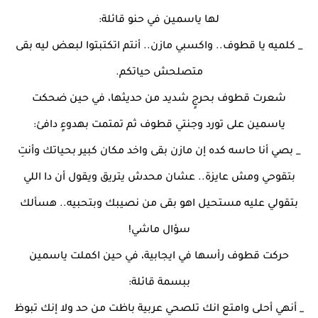
لها ياسمين في حنو قائلة:
_ كلميه يا قطوف.. واكسبي مازن.. أنتم اتكتبتوا لبعض ليه بقى
متصلحش حياتكم.
شعرت قطوف بحرجٍ شديد من حديثها، في حين ضحكت
ياسمين على تورد وجنتي قطوف ثم تمتمت بهدوءٍ دافئ:
_ بصي أنا حاسه كده إن مازن بقى واخد مكان كبير بحياتك وأنتِ
بتقوحي ومش عايزة.. عشان محدش يتريق ويقول أن دا اللي
بتقولي عليه مستحيل اهو بقى من نصيبك وبتحبيه.. هسألك
سؤال ماشي!
حركت قطوف رأسها في ايجابية، في حين اكملت ياسمين
ببسمة قائلة:
_ أنهي أحلى وامتع انك تلصحي عربية باظت من حد ولا إنك تبوظ