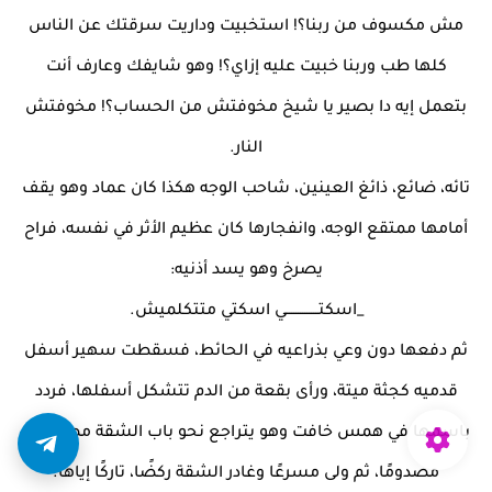
مش مكسوف من ربنا؟! استخبيت وداريت سرقتك عن الناس
كلها طب وربنا خبيت عليه إزاي؟! وهو شايفك وعارف أنت
بتعمل إيه دا بصير يا شيخ مخوفتش من الحساب؟! مخوفتش
النار.
تائه، ضائع، ذائغ العينين، شاحب الوجه هكذا كان عماد وهو يقف
أمامها ممتقع الوجه، وانفجارها كان عظيم الأثر في نفسه، فراح
يصرخ وهو يسد أذنيه:
_اسكتـــــــــــــــي اسكتي متتكلميش.
ثم دفعها دون وعي بذراعيه في الحائط، فسقطت سهير أسفل
قدميه كجثة ميتة، ورأى بقعة من الدم تتشكل أسفلها، فردد
باسمها في همس خافت وهو يتراجع نحو باب الشقة مصعوقًا،
مصدومًا، ثم ولى مسرعًا وغادر الشقة ركضًا، تاركًا إياها.