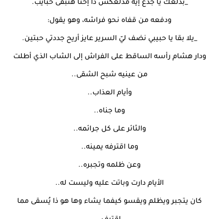
_بدلعك يا جدع إيه مدلعكش دا إحنا هنبقى حبايب.
ودفعه من قفاه نحو فراشه، وهو يقول:
_يلا بقا يا حبيبي نضف ليّ السرير عايز أريح جددتي حبتين.
ودار هشام رأسه الساقط على الفراش إلى الشاب الذي أطلت
من عينيه شبح الشقى..
وأيام العذاب..
وما جناه..
والثائر على كل جرائمه..
وما اقترفه يمينه..
وعن ظلمه وتجبره..
الأيام دارت وباتت عليه وليست له..
كان يتجبر ويظلم ويقسو كيفما يشاء وها هو ذا يُسقى مما