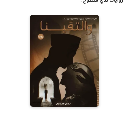
روايات
ندي ممدوح
.