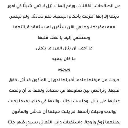
من الصالحات، القانتات، ورغم إنها لا تزل لا تعي شيئًا في امور
دينها إلا إنها ألتزمت بأحكام الخِطبة، فلم تحادثه، ولم تجلس
معه بمفردها، وها هي الآن ستُقرن له، سيُعقد قرائنهما
وستنتمي إليه، يا لهف قلبها
ما أجمل أن ينال المرء ما يتمنى
ما كان يبغيه
ويرجوه
خرجت من غرفتها عندما أخبرتها ندى إن المأذون قد أتىٰ، خفق
قلبها، وتراقص بين ضلوعها في سعادة ولهفة ما أن وقعت
عينيها على بلال، وجلست بجانب والدها في حياء، بعدما رحبت
بوالدته وقبلت رأسها، لم يلبث خجلها أن تلاشى والمأذون
يعلنهما زوجٌ وزوجة، واستقبلت وابل التهاني بسرورٍ ظهر جليًا