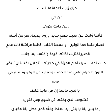
حزن زارت أعماقها، نست..
من هي..
ومن كانت تكون..
كأنما وُلدت من جديد، بعمرٍ جديد، وروحٍ جديدة، مع من أحبته
فصار منها كما الوتين، أو مهجة القلب، كأنها فراشة ذات عمرٍ
قصير أختزنت لذاتها فرحة وأكتفت بما جنت.
كانت تقف إسراء أمام المرآة في حجرتها، تتمايل بفستانٍ أبيض
اللون ذا حزام ذهبي عند الخصر، وخمار بلون الزهر، وتتمتم في
توتر:
_يا ندى، حاسة إن في حاجة غلط.
فشوحت ندى بكفها في ضجر، وهي تقول:
_ما بس بقا يا بنتي إيه الغلط والله قمر، حطي بقا مكياج.