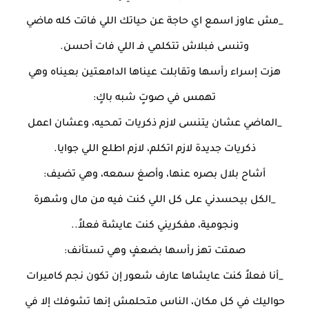
_مش عاوز اسمع اي حاجة عن حياتك اللي فاتت كله ماضي
وتنسى فبلاش تتكلمي فـ اللي فات أحسن.
هزت إسراء رأسها وتقابلت عيناها الدامعتين بعيناه وهي
تهمس في صوتٍ شبه باكٍ:
_الماضي عشان يتنسى لازم ذكريات تمحيه، وعشان اعمل
ذكريات جديدة لازم اتكلم، لازم اطلع اللي جوايا.
أشاح بلال بصره عنها، وأصغ سمعه، وهي تضيف:
_الكل بيحسدني على كل اللي كنت فيه من مال وشهرة
ونجومية، مفكريني كنت عايشة فعلاً..
صمتت تهز رأسها بضعفٍ وهي تستأنف:
_أنا فعلاً كنت عايشاها عارف شعور إن تكون نجم كاميرات
حواليك في كل مكان، الناس متحلمش إنها تشوفك إلا في