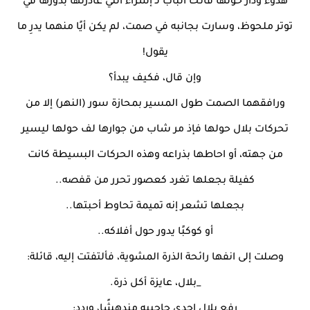
هدوء ودار حولها فاتحًا الباب لـ إسراء التي غادرتها بدورها في
توتر ملحوظ، وسارت بجانبه في صمت، لم يكن أيًا منهما يدرِ ما
يقول!
وإن قال، فكيف يبدأ؟
ورافقهما الصمت طول المسير بمحازة سور (النهر) إلا من
تحركات بلال حولها فإذ مر شاب من جوارها لف حولها ليسير
من جهته، أو احاطها بذراعه وهذه الحركات البسيطة كانت
كفيلة بجعلها تغرد كعصور تحرر من قفصه..
بجعلها تشعر إنه تميمة تحاوط أحبتها..
أو كوكبًا يدور حول أفلاكه..
وصلت إلى انفها رائحة الذرة المشوية، فألتفتت إليه، قائلة:
_بلال، عايزة أكل ذرة.
رفع بلال إحدى حاجبيه مندهشًا، وردد: