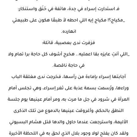
فـ استدارت إسراء في حِدة، هاتفة في حَنَق واستنكار:
_مكياج؟! مكياج إيه اللي احطه لأ طبعًا هكون على طبيعتي
انهارده.
فزفرت ندى بعصبية، قائلة:
_اللي أنتِ عايزه بقا اعمليه.. هخرج أشوف كل حاجة برا تمام ولا
في حاجة ناقصة.
أجابتها إسراء بإماءة من رأسها، فخرجت ندى مغلقة الباب
وراءها، ورُسمت بسمة عذبة على ثغر إسراء، وهي تجلس أمام
المرآة في شرود في جل ما مرت به، ومر أمام عينيها يوم جلسة
النطق بالحكم، وأغروقت عينيها بالدموع من تلك الذكرى
الأليمة، واسترجعت عندما حاول والدها قتل هشام البسيوني
ولقد كان يفلح لولا وجود بلال الذي لحق به في اللحظة الأخيرة