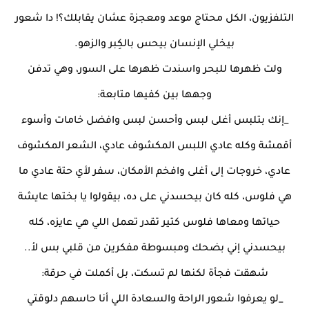
التلفزيون، الكل محتاج موعد ومعجزة عشان يقابلك؟! دا شعور
بيخلي الإنسان بيحس بالكِبر والزهو.
ولت ظهرها للبحر واسندت ظهرها على السور، وهي تدفن
وجهها بين كفيها متابعة:
_إنك بتلبس أغلى لبس وأحسن لبس وافضل خامات وأسوء
أقمشة وكله عادي اللبس المكشوف عادي، الشعر المكشوف
عادي، خروجات إلى أغلى وافخم الأمكان، سفر لأي حتة عادي ما
هي فلوس، كله كان بيحسدني على ده، بيقولوا يا بختها عايشة
حياتها ومعاها فلوس كتير تقدر تعمل اللي هي عايزه، كله
بيحسدني إني بضحك ومبسوطة مفكرين من قلبي بس لأ..
شهقت فجأة لكنها لم تسكت، بل أكملت في حرقة:
_لو يعرفوا شعور الراحة والسعادة اللي أنا حاسهم دلوقتي