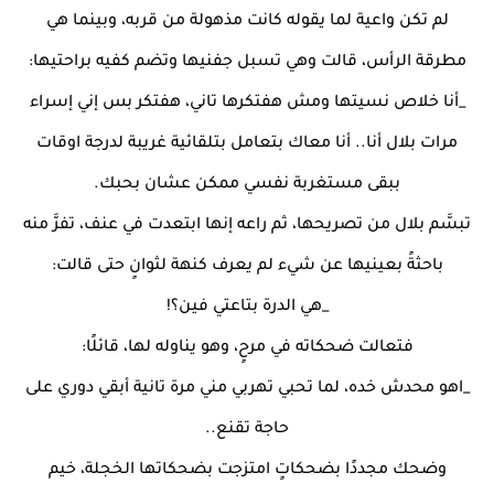
لم تكن واعية لما يقوله كانت مذهولة من قربه، وبينما هي
مطرقة الرأس، قالت وهي تسبل جفنيها وتضم كفيه براحتيها:
_أنا خلاص نسيتها ومش هفتكرها تاني، هفتكر بس إني إسراء
مرات بلال أنا.. أنا معاك بتعامل بتلقائية غريبة لدرجة اوقات
ببقى مستغربة نفسي ممكن عشان بحبك.
تبسَّم بلال من تصريحها، ثم راعه إنها ابتعدت في عنف، تفرَّ منه
باحثةً بعينيها عن شيء لم يعرف كنهة لثوانٍ حتى قالت:
_هي الدرة بتاعتي فين؟!
فتعالت ضحكاته في مرحٍ، وهو يناوله لها، قائلًا:
_اهو محدش خده، لما تحبي تهربي مني مرة تانية أبقي دوري على
حاجة تقنع..
وضحك مجددًا بضحكاتٍ امتزجت بضحكاتها الخجلة، خيم