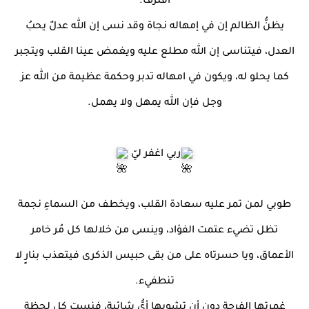
اقترف.
يظنُّ الظالم إن في إمهاله نجاة وقد نسى إن الله عدلٌ يحبُ
العدل، فيتناسى إن الله مطلع عليه ويغمض عينا القلب ويتجبر
كما يحلو له، ويكون في امهاله تدبر وحكمة عظيمة من الله عز
وجل فإن الله يمهل ولا يهمل.
ربي اغفر ليّ
طوبي لمن تمر عليه سعادة القلب، ويخطف من السماءِ نجمة
تظل تضيء عتمت الفؤاد، وينسى من خلالها كل مُر خامر
الأعماق، ويا حسرتاه على من بقى حبيس الذكرى فيتعذب بنارٍ لا
تنطفيء.
غمرتها الفرحة دون أن تشوبها أيُّ شائبة، فنست كل لحظة