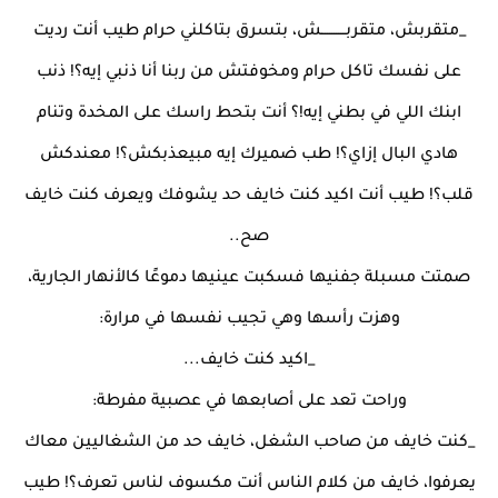
_متقربش، متقربـــــــــــش، بتسرق بتاكلني حرام طيب أنت رديت
على نفسك تاكل حرام ومخوفتش من ربنا أنا ذنبي إيه؟! ذنب
ابنك اللي في بطني إيه!؟ أنت بتحط راسك على المخدة وتنام
هادي البال إزاي؟! طب ضميرك إيه مبيعذبكش؟! معندكش
قلب؟! طيب أنت اكيد كنت خايف حد يشوفك ويعرف كنت خايف
صح..
صمتت مسبلة جفنيها فسكبت عينيها دموعًا كالأنهار الجارية،
وهزت رأسها وهي تجيب نفسها في مرارة:
_اكيد كنت خايف...
وراحت تعد على أصابعها في عصبية مفرطة:
_كنت خايف من صاحب الشغل، خايف حد من الشغاليين معاك
يعرفوا، خايف من كلام الناس أنت مكسوف لناس تعرف؟! طيب