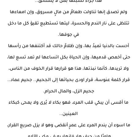
هذا جزاء تشبثها بمن لا يستحق..
ولم تصدق إنها تناولت طعامٌ من مالٍ مسروق، وإن امعاءها
تتلظى على نار الندم والحسرة، ليتها تستطيع تقيؤ كل ما دخل
في جوفها.
أحست بالدنيا تميدُ بها، وإن ظلامٌ حالك قد أكتنفها من رأسها
حتى أخمص قدميها، وإن الحياة بكل اتساعها لم تعد تسع لها،
ولا تريدها، كأنما نبذتها، هذا هو قرارها قرار الخوف من الناس،
قرار كلمة عنوسة، قرار اودى بحياتها إلى الجحيم.. جحيم عماد..
جحيم الزل، والمال الحرام.
ما أقسى أن يبكي قلب المرء، فهو بكاء لا يُرى ولا يمحى كبكاء
العينين..
ما اسوء أن يندم المرء على عمرٍ أنقضى وهو لا يزل صريع القرار،