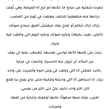
تنفرجا شفتيه عن عبارةٍ ما، لكنها لم تتح له الفرصة، وهي تُفلت
ذراعها منه متقهقرة للخلف، وهتفت في ثورة من الغضب:
_إياك إياك تتكلم أو تفتح بقك مبقتش أطيق سماع صوتك
خالص، بقيت بكرهك وبكره صوتك وبكره اليوم اللي وافقت فيه
عليك.
ربتت على قلبها كأنها تواسي نفسها، تطبطب عليه كي يقف
عن البكاء، أن تزول عنه الحسرة، وتابعت في مرارة:
_كانت غلطتي أنا اللي وقفت في وش اخويا وأصريت على واحد
زيك، انا استاهل أنا اللي وحشة وفكرته مش عايز يفرح بيا طلع
كان اكتر واحد خايف عليَّ حتى اكتر من نفسي.
اقترب عماد منها مذهولًا، لكنها أوقفته بإشارة من كفها،
وصرخت: