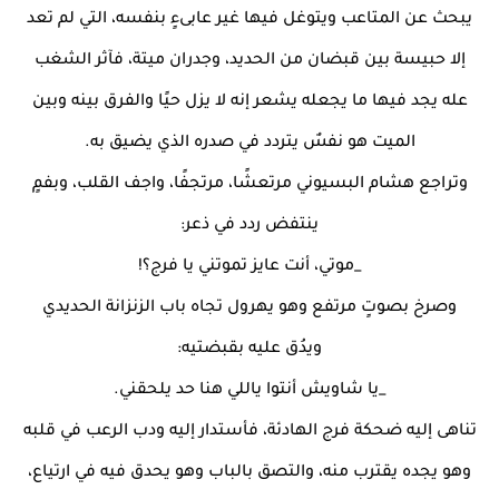
يبحث عن المتاعب ويتوغل فيها غير عابىءٍ بنفسه، التي لم تعد
إلا حبيسة بين قبضان من الحديد، وجدران ميتة، فآثر الشغب
عله يجد فيها ما يجعله يشعر إنه لا يزل حيًا والفرق بينه وبين
الميت هو نفسٌ يتردد في صدره الذي يضيق به.
وتراجع هشام البسيوني مرتعشًا، مرتجفًا، واجف القلب، وبفمٍ
ينتفض ردد في ذعر:
_موتي، أنت عايز تموتني يا فرج؟!
وصرخ بصوتٍ مرتفع وهو يهرول تجاه باب الزنزانة الحديدي
ويدُق عليه بقبضتيه:
_يا شاويش أنتوا ياللي هنا حد يلحقني.
تناهى إليه ضحكة فرج الهادئة، فأستدار إليه ودب الرعب في قلبه
وهو يجده يقترب منه، والتصق بالباب وهو يحدق فيه في ارتياع،