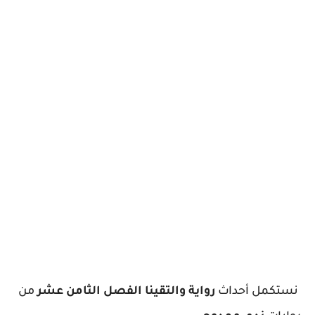
نستكمل أحداث
رواية والتقينا الفصل الثامن عشر
من