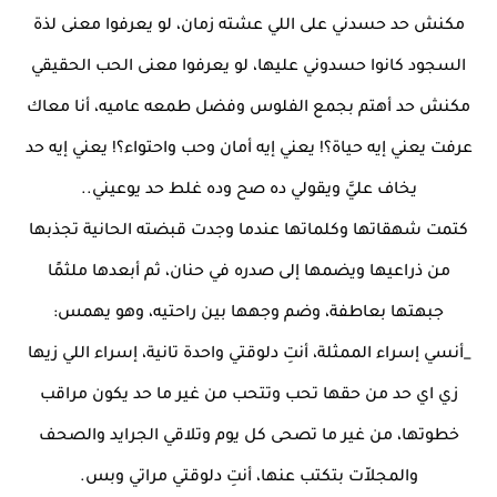
مكنش حد حسدني على اللي عشته زمان، لو يعرفوا معنى لذة
السجود كانوا حسدوني عليها، لو يعرفوا معنى الحب الحقيقي
مكنش حد أهتم بجمع الفلوس وفضل طمعه عاميه، أنا معاك
عرفت يعني إيه حياة؟! يعني إيه أمان وحب واحتواء؟! يعني إيه حد
يخاف عليَّ ويقولي ده صح وده غلط حد يوعيني..
كتمت شهقاتها وكلماتها عندما وجدت قبضته الحانية تجذبها
من ذراعيها ويضمها إلى صدره في حنان، ثم أبعدها ملثمًا
جبهتها بعاطفة، وضم وجهها بين راحتيه، وهو يهمس:
_أنسي إسراء الممثلة، أنتِ دلوقتي واحدة تانية، إسراء اللي زيها
زي اي حد من حقها تحب وتتحب من غير ما حد يكون مراقب
خطوتها، من غير ما تصحى كل يوم وتلاقي الجرايد والصحف
والمجلاّت بتكتب عنها، أنتِ دلوقتي مراتي وبس.