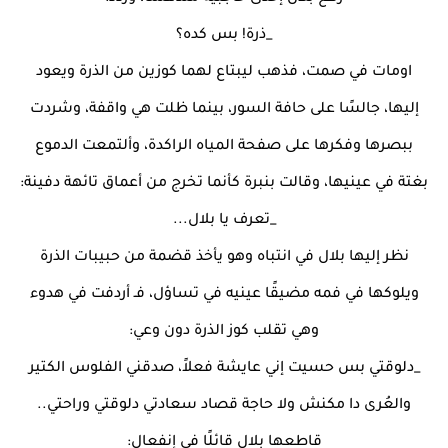
_ذرة! بس كده؟
اومات في صمت، فذهب ليبتاع لهما كوزين من الذرة ويعود
إليها، جالسًا على حافة السور، بينما ظلت هي واقفة، وشردت
ببصرها وفكرها على صفحة المياه الراكدة، وألتمعت الدموع
بغتة في عينيها، وقالت بنبرة كأنما تخرج من أعماق تائهة دفينة:
_تعرف يا بلال...
نظر إليها بلال في انتباه وهو يأخذ قضمة من حبيبات الذرة
ويلوكها في فمه مضيقًا عينيه في تساؤل، فـ أردفت في هدوء
وهي تقلب كوز الذرة دون وعي:
_دلوقتي بس حسيت إني عايشة فعلاً، صدقني الفلوس الكتير
والعُرى دا مكنش ولا حاجة قصاد سعادتي دلوقتي وراحتي..
قاطعها بلال قائلًا في إنفعال: