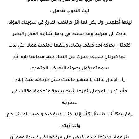
هاويًا من جرفٍ هار فانهار به في مكب الآلام.
ليت الندوب تندمل..
ليتها تُطمس ولا يكن لها أثرًا كالثقب الفارغ في سويداء الفؤاد.
عادت إلى منزلها وقد سقط في يدها، شاردة الفكر والبصر
كتمثال يحركه أحد كيفما يشاء، وبلغها نحنحت عماد التي بدت
لها كبركانٍ مخيف عجزت عن النجاة منه، فطالها ناره، ثم
سمعته يقول بصوته البغيض المتهدج:
_أ.. اومال مالك يا سهير حاسك مش فرحانة، فيكِ إيه؟!
فأستدارت له وعلى ثغرها شبح بسمة متهكمة، وقالت في
سخرية:
_فيَّ إيه؟! أنت بتسأل!؟ أنا إزاي كنت غبية كده ورضيت اعيش مع
واحد زيك..
بتر عماد حديثها عندما قبض على مرفقها في قسوة وهم أن