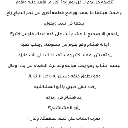
تنضفه كل يوم لأ كل يوم إيه؟! كل ما اقعد عليه واقوم.
وصمت مبتلعًا ما بفمه، ووضع قطعة أخرى من لحم الدجاج راح
يلكها في تلذذ، ويقول:
_اممم، إلا صحيح يا هشام أنت على كده عندك فلوس كتير؟!
أجابه هشام وهو يقوم من سقوطه، ويقلب كفيه:
_متعدش. معايا كتير ومستعد اديك اللي أنت عايزه.
تبسم الشاب وهو يقف قبالته وقد ترك الطعام من يده، وقال
وهو يطوق كتفه ويسير به داخل الزنزانة:
_كده تبقى حبيبي يا أبو الهشاشيم.
ردد هشام في ازدراء:
_أبو الهشاشيم؟!
ضرب الشاب على كتفه مقهقهًا، وقال: