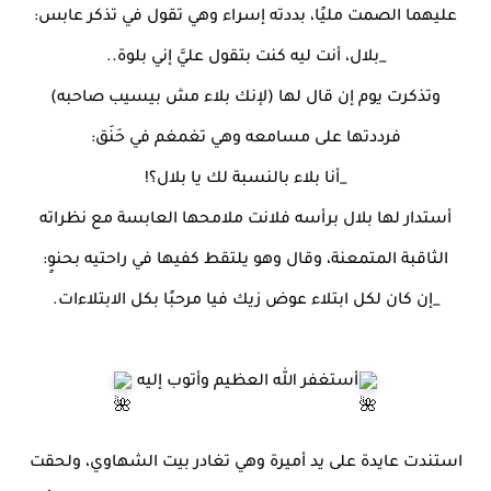
عليهما الصمت مليًا، بددته إسراء وهي تقول في تذكر عابس:
_بلال، أنت ليه كنت بتقول عليَّ إني بلوة..
وتذكرت يوم إن قال لها (لإنك بلاء مش بيسيب صاحبه)
فرددتها على مسامعه وهي تغمغم في حَنَق:
_أنا بلاء بالنسبة لك يا بلال؟!
أستدار لها بلال برأسه فلانت ملامحها العابسة مع نظراته
الثاقبة المتمعنة، وقال وهو يلتقط كفيها في راحتيه بحنوٍ:
_إن كان لكل ابتلاء عوض زيك فيا مرحبًا بكل الابتلاءات.
أستغفر الله العظيم وأتوب إليه
استندت عايدة على يد أميرة وهي تغادر بيت الشهاوي، ولحقت