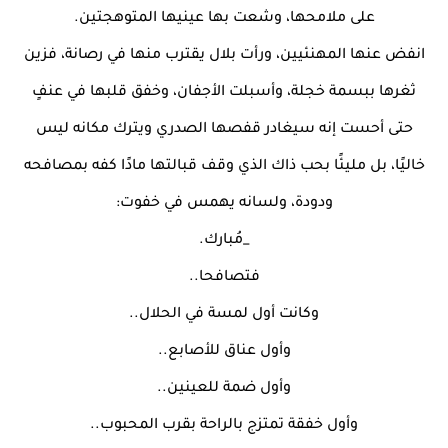
على ملامحها، وشعت بها عينيها المتوهجتين.
انفض عنها المهنئيين، ورأت بلال يقترب منها في رصانة، فزين
ثغرها ببسمة خجلة، وأسبلت الأجفان، وخفق قلبها في عنفٍ
حتى أحست إنه سيغادر قفصها الصدري ويترك مكانه ليس
خاليًا، بل مليئًا بحب ذاك الذي وقف قبالتها مادًا كفه بمصافحه
ودودة، ولسانه يهمس في خفوت:
_مُبارك.
فتصافحا..
وكانت أول لمسة في الحلال..
وأول عناق للأصابع..
وأول ضمة للعينين..
وأول خفقة تمتزج بالراحة بقرب المحبوب..