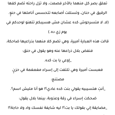
تعلق بصر كل منهما بالأخر فصمت، ولا تزل راحته تضم كفها
الرقيق في حنان، وتسللت أصابعه تتحسس أناملها في حنوٍ.
(لا، لا متسرحوش كده عشان مش هسيبكم تتهنو لوحدكم في
يوم زي ده.)
قالت هذه العبارة أميرة، وهي تضم كلا منهما بذراعيها ضاحكة،
فنفض بلال ذراعها عنه وهو يقول في حنق:
_إوعي يا بت كده.
فعبست أميرة وهي تلتفت إلى إسراء مغمغمة في حزنٍ
مصتنع:
_أنتِ هتسيبيه يقولي بنت كده عادي؟! هو أنا مليش اسم؟.
ضحكت إسراء في رقة وعذوبة، بينما بلال يقول:
_مضايقة إني بقولك يا بت؟! ليه شايفة نفسك واد ولا حاجة؟!