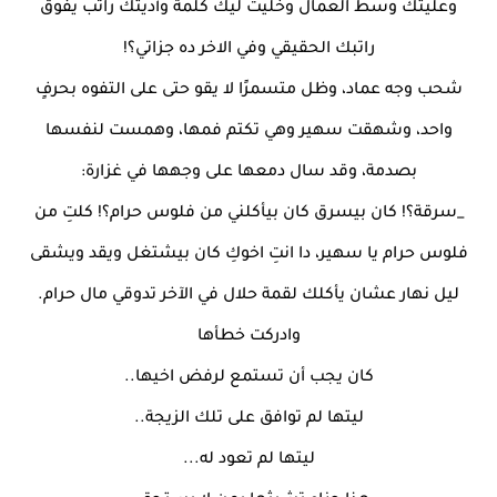
وعليتك وسط العمال وخليت ليك كلمة وأديتك راتب يفوق
راتبك الحقيقي وفي الاخر ده جزاتي؟!
شحب وجه عماد، وظل متسمرًا لا يقو حتى على التفوه بحرفٍ
واحد، وشهقت سهير وهي تكتم فمها، وهمست لنفسها
بصدمة، وقد سال دمعها على وجهها في غزارة:
_سرقة؟! كان بيسرق كان بيأكلني من فلوس حرام؟! كلتِ من
فلوس حرام يا سهير، دا انتِ اخوكِ كان بيشتغل ويقد ويشقى
ليل نهار عشان يأكلك لقمة حلال في الآخر تدوقي مال حرام.
وادركت خطأها
كان يجب أن تستمع لرفض اخيها..
ليتها لم توافق على تلك الزيجة..
ليتها لم تعود له...