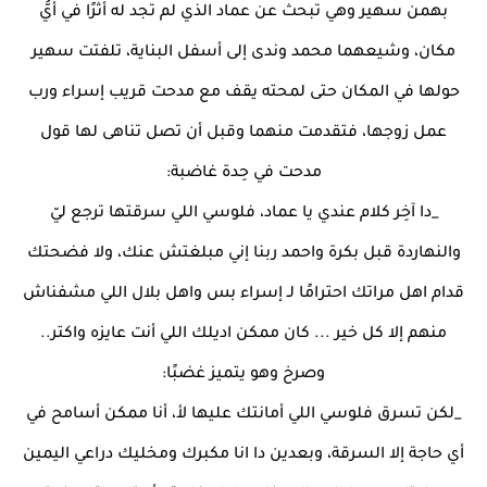
بهمن سهير وهي تبحث عن عماد الذي لم تجد له أثرًا في أيُّ
مكان، وشيعهما محمد وندى إلى أسفل البناية، تلفتت سهير
حولها في المكان حتى لمحته يقف مع مدحت قريب إسراء ورب
عمل زوجها، فتقدمت منهما وقبل أن تصل تناهى لها قول
مدحت في حِدة غاضبة:
_دا آخِر كلام عندي يا عماد، فلوسي اللي سرقتها ترجع ليّ
والنهاردة قبل بكرة واحمد ربنا إني مبلغتش عنك، ولا فضحتك
قدام اهل مراتك احترامًا لـ إسراء بس واهل بلال اللي مشفناش
منهم إلا كل خير ... كان ممكن اديلك اللي أنت عايزه واكتر..
وصرخ وهو يتميز غضبًا:
_لكن تسرق فلوسي اللي أمانتك عليها لأ، أنا ممكن أسامح في
أي حاجة إلا السرقة، وبعدين دا انا مكبرك ومخليك دراعي اليمين