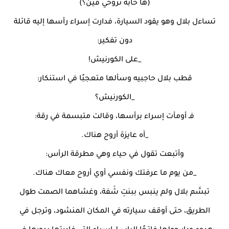
(ها حابة تروحي فين؟)
تساءل بلال وهو يقود السيارة، فدارت إسراء رأسها إليه قائلة
دون تفكير:
_على الكورنيش!
قطب بلال حاجبيه وسألها متعجبًا في استنكار:
_الكورنيش؟
فـ أومأت إسراء برأسها، وقالت متبسمة في رقة:
_آه عايزة أروح هناك.
وأتبعت تقول في حياء وهي مطرقة الرأس:
_من يوم ما عرفتك ونفسي أوي أروح معاك هناك.
تبسَّم بلال ولم ينبس ببنتِ شَفة، وغشاهما الصمت طول
الطريق، حتى أوقف سيارته في المكان المنشود، وترجل في