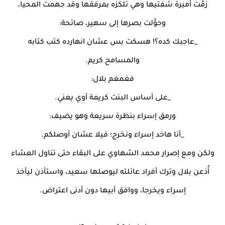
زمَّت أميرة شفتيها وهي تلكزه بمرفقها وقد جهمت المحيا،
وحوَّلت بصرها إلى سهير، صائحة:
_عاجبك كده؟! هسكت بس عشان انهارده كتب كتابه
والمسامح كريم.
فغمغم بلال:
_على أساس البنت كريمة أوي يعني.
ورمق إسراء بنظرة سريعة وهو يضيف:
_أنا هاخد إسراء ونخرج؛ فيلا عشان أوصلكم.
ولكن ومع إصرار محمد الشهاوي على البقاء حتى تناول العشاء
أُذعن بلال وترك أفراد عائلته ليوصلها سعيد، واستأذن ليأخذ
إسراء ويخرجا، ووافق أبيها دون أدنى اعتراض.