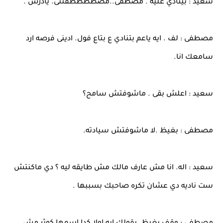
سعيد : بينادي عليه . مصطفى..مصططططفىىى. يادرش .
مصطفى : لف . ايه ياعم بتنادي ع بتاع فول. ادينى فرصه ارد
سامعك انا.
سعيد : اعلش بقى . ماشوفتش سامح؟
مصطفى : بغيظ .لا ماشوفتش سيادته.
سعيد : اله. انا مش عارف مالك مش طايقه ليه ؟ دي ماكنتش
ست ناديه دي عشان تكره صاحبك بسببها .