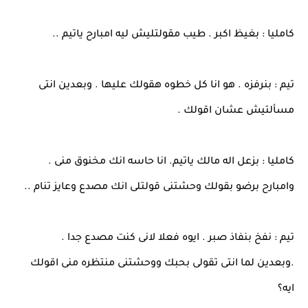
كامليا : بغيظ اكبر . طيب مقولتليش ليه امبارح ياتيم ..
تيم : بنرفزه . هو انا كل خطوه هقولك عليها . وبعدين انتى
مسألتيش عشان اقولك .
كامليا : بزعل اله مالك ياتيم. انا حاسه انك مخنوق منى .
وامبارح برضو بقولك وحشتنى قولتلى انك مصدع وعايز تنام ..
تيم : نفخ بنفاذ صبر . ايوه فعلا لانى كنت مصدع جدا .
.وبعدين لما انتى تقولى بحبك ووحشتنى منتظره منى اقولك
ايه؟