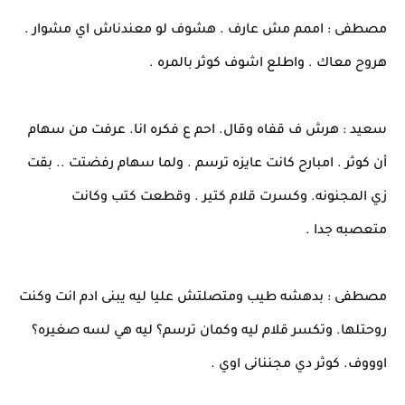
مصطفى : اممم مش عارف . هشوف لو معندناش اي مشوار .
هروح معاك . واطلع اشوف كوثر بالمره .
سعيد : هرش ف قفاه وقال. احم ع فكره انا. عرفت من سهام
أن كوثر . امبارح كانت عايزه ترسم . ولما سهام رفضتت .. بقت
زي المجنونه. وكسرت قلام كتير . وقطعت كتب وكانت
متعصبه جدا .
مصطفى : بدهشه طيب ومتصلتش عليا ليه يبنى ادم انت وكنت
روحتلها. وتكسر قلام ليه وكمان ترسم؟ ليه هي لسه صغيره؟
اوووف. كوثر دي مجننانى اوي .