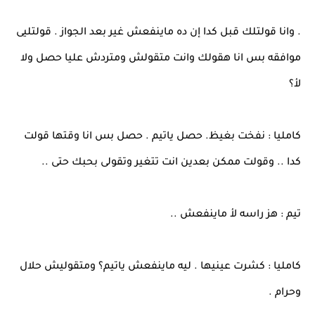
. وانا قولتلك قبل كدا إن ده ماينفعش غير بعد الجواز . قولتليى
موافقه بس انا هقولك وانت متقولش ومتردش عليا حصل ولا
لأ؟
كامليا : نفخت بغيظ. حصل ياتيم . حصل بس انا وقتها قولت
كدا .. وقولت ممكن بعدين انت تتغير وتقولى بحبك حتى ..
تيم : هز راسه لأ ماينفعش ..
كامليا : كشرت عينيها . ليه ماينفعش ياتيم؟ ومتقوليش حلال
وحرام .