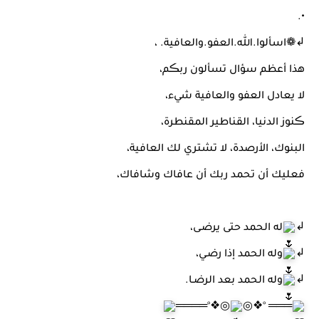
•.
↲❁‏اسألوا.الله.العفو.والعافية. ،
هذا أعظم سؤال تسألون ربڪم،
لا يعادل العفو والعافية شيء،
ڪنوز الدنيا، القناطير المقنطرة،
البنوك، الأرصدة، لا تشتري لك العافية،
فعليك أن تحمد ربك أن عافاك وشافاك،
↲
له الحمد حتى يرضـى،
↲
وله الحمد إذا رضـي،
↲
وله الحمد بعد الرضـا.
◎❖°════
═══ °❖◎