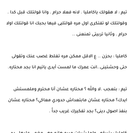
تيم : لا هقولك ياكامليا . لانه فعلا حرام . وانا قولتلك قبل كدا .
وقولتلك لو تفتكرى اول مره قولتليى فيها بحبك انا قولتلك اولا
حرام . وثانيا تربيتى تمنعنى ..
كامليا : بحزن .. ع الاقل ممكن مره تغلط غصب عنك وتقولى
حتى وحشتينى..انت عمرك ما لمست أيدى ياتيم انا بجد محتاره.
تيم : بتعجب .لا والله ؟ محتاره عشان أنا محترم وملمستش
ايدك؟ محتاره عشان مابتعداش حدودي معاكي؟ محتاره عشان
بنفذ اصول دينى؟ بجد تفكيرك غريب جداً .