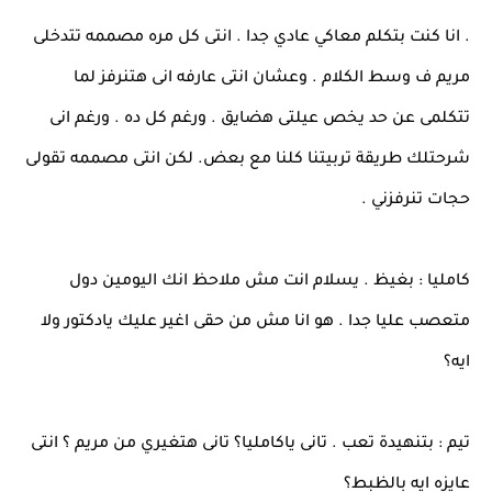
. انا كنت بتكلم معاكي عادي جدا . انتى كل مره مصممه تتدخلى
مريم ف وسط الكلام . وعشان انتى عارفه انى هتنرفز لما
تتكلمى عن حد يخص عيلتى هضايق . ورغم كل ده . ورغم انى
شرحتلك طريقة تربيتنا كلنا مع بعض. لكن انتى مصممه تقولى
حجات تنرفزني .
كامليا : بغيظ . يسلام انت مش ملاحظ انك اليومين دول
متعصب عليا جدا . هو انا مش من حقى اغير عليك يادكتور ولا
ايه؟
تيم : بتنهيدة تعب . تانى ياكامليا؟ تانى هتغيري من مريم ؟ انتى
عايزه ايه بالظبط؟