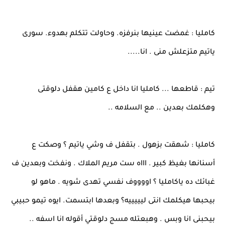
كامليا : غمضت عينيها بنرفزه. وحاولت تتكلم بهدوء. سورى
ياتيم متزعلش منى . انا.....
تيم : قاطعها ... كامليا انا داخل ع كامين هقفل دلوقتى
وهكلمك بعدين .. مع السلامه ..
كامليا : شهقت بزهول . بتقفل ف وشي ياتيم ؟ وصكت ع
أسنانها بغيظ كبير . اااه ست مريم الملاك . ونفخت وبعدين ف
غبائك ده ياكامليا ؟ اووووف نفسي تهدى شويه . ماهو لو
بيحبها هيكلمك انتى ليييييه؟ وبعدها ابتسمت. ايوه تيمو حبيبي
بيحبنى انا وبس . وهبعتله مسج دلوقتي أقوله انا اسفه ..