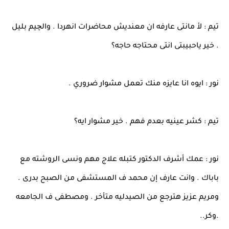
تيم : لأ مانتى عارفه ان معنديش محاضرات انهردا . والچيم بليل
. خير ياحبيبتى انتى محتاجه حاجه؟
نور : ايوه انا عايزه منك تعمل مشوار ضروري .
تيم : كشر عينيه بعدم فهم . خير مشوار ايه؟
نور : عمك أشرف الدكتور كتبله علاج مهم ونسى الروشته مع
باباك . وانت عارف إن محمد ف المستشفى من الصبح بدرى .
ومريم عزيز هترجع من الصيدليه متأخر . ومصطفى ف الجامعه
.وكر..