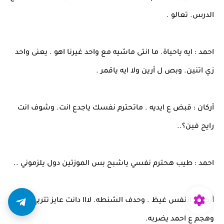
الدرس. تعالو .
احمد : ايه ياحياة. ما انتى ماشيه مع واحد غيرنا اهو . يعنى واحد
زي اتنين. وبص ل آرين ولا ايه ياقمر .
آركان : قبض ع ايديه . ماتحترم نفسك ياجدع انت. وشوف انت
رايح فين؟..
احمد : طيب هحترم نفسي ياشبح بس الموزتين دول يلزموني ..
آركان : اتنفس غيظ . وحدف الشنطه. لااا دانت عايز تتربي بقى.
وهجم ع احمد يضربه.