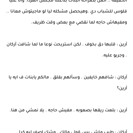
الحقيقه .. اصل بصراحه البنات بتاعتنا مجتش انهردا. وانا عليا
فلوس للشباب دي .وهيحصل مشكله ليا لو ماجيتوش معانا ..
ومفيهاش حاجه لما نقضي مع بعض وقت ظريف.
آرين : قلبها دق بخوف . لكن استريحت نوعا ما لما شافت آركان
. وجريو عليه.
آركان : شافهم خايفين . وسألهم بقلق . مالكم يابنات ف ايه يا
آرين؟
آرين : بلعت ريقها بصعوبه . مفيش حاجه . يلا نمشي من هنا.
آركان : طيب ماشي بس قولى مالك . وشك اصفر ليه كدا .