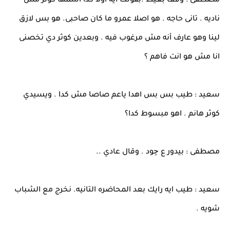
مصطفى : وقف بغيظ .بقولك ايه اولا كدا اسمها كوثر مش
ناديه . تانى حاجه . هو اصلا عمرو ما كان صاحبى. هو بس لازق
لينا وهو عارف أنه مش مرغوب فيه . وبعدين كوثر دي تخصنى
انا مش هو انت فاهم ؟
سعيد : طيب بس بس اهدا ياعم صاصا مش كدا . ويسيدي
كوثر هانم . اهو مبسوط كدا؟
مصطفى : بيدور ع چود . وقال عادي ..
سعيد : طيب ايه رايك بعد المحاضره التانيه. نخرج مع الشباب
شويه .