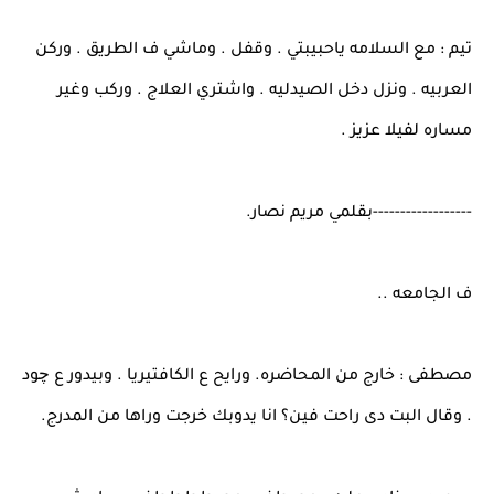
تيم : مع السلامه ياحبيبتي . وقفل . وماشي ف الطريق . وركن
العربيه . ونزل دخل الصيدليه . واشتري العلاج . وركب وغير
مساره لفيلا عزيز .
------------------بقلمي مريم نصار.
ف الجامعه ..
مصطفى : خارج من المحاضره. ورايح ع الكافتيريا . وبيدور ع چود
. وقال البت دى راحت فين؟ انا يدوبك خرجت وراها من المدرج.