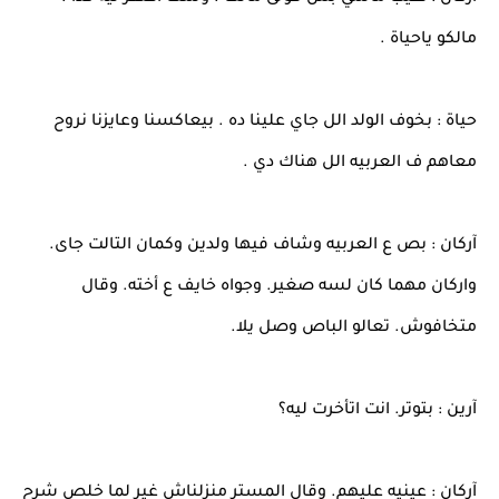
مالكو ياحياة .
حياة : بخوف الولد الل جاي علينا ده . بيعاكسنا وعايزنا نروح
معاهم ف العربيه الل هناك دي .
آركان : بص ع العربيه وشاف فيها ولدين وكمان التالت جاى.
واركان مهما كان لسه صغير. وجواه خايف ع أخته. وقال
متخافوش. تعالو الباص وصل يلا.
آرين : بتوتر. انت اتأخرت ليه؟
آركان : عينيه عليهم. وقال المستر منزلناش غير لما خلص شرح