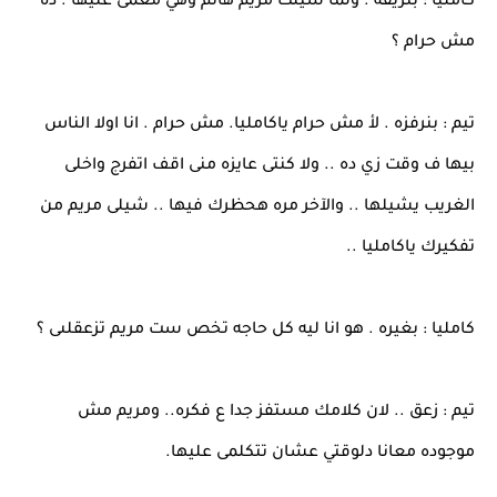
كامليا : بتريقه . ولما شيلت مريم هانم وهي مغمى عليها . ده
مش حرام ؟
تيم : بنرفزه . لأ مش حرام ياكامليا. مش حرام . انا اولا الناس
بيها ف وقت زي ده .. ولا كنتى عايزه منى اقف اتفرج واخلى
الغريب يشيلها .. والآخر مره هحظرك فيها .. شيلى مريم من
تفكيرك ياكامليا ..
كامليا : بغيره . هو انا ليه كل حاجه تخص ست مريم تزعقلىى ؟
تيم : زعق .. لان كلامك مستفز جدا ع فكره.. ومريم مش
موجوده معانا دلوقتي عشان تتكلمى عليها.