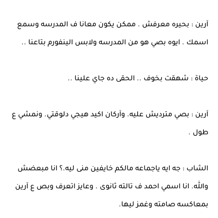
آرين : بحيره معرفش . ممكن يكون معانا ف المدرسه وسمع
اسمك . ايوه بصي هو من المدرسه ولابس الينفورم بتاعنا ..
حياة : شهقت بخوف .. الحقى ده جاي علينا ..
آرين : بصي مترديش عليه. وآركان اكيد هيجي دلوقتي. ونمشي ع
طول .
الشاب : جه ايه ياجماعه مالكم خايفين منى ليه.؟ انا مبعضش
والله. انا اسمي احمد ف تالته ثانوى . وعايز اتعرف وبص ع آرين
بمعاكسه صامته وغمز ليها.