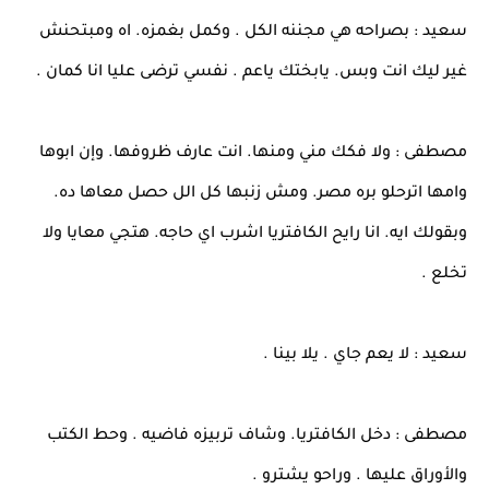
سعيد : بصراحه هي مجننه الكل . وكمل بغمزه. اه ومبتحنش
غير ليك انت وبس. يابختك ياعم . نفسي ترضى عليا انا كمان .
مصطفى : ولا فكك مني ومنها. انت عارف ظروفها. وإن ابوها
وامها اترحلو بره مصر. ومش زنبها كل الل حصل معاها ده.
وبقولك ايه. انا رايح الكافتريا اشرب اي حاجه. هتجي معايا ولا
تخلع .
سعيد : لا يعم جاي . يلا بينا .
مصطفى : دخل الكافتريا. وشاف تربيزه فاضيه . وحط الكتب
والأوراق عليها . وراحو يشترو .