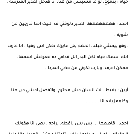
حياة : بدموع. لو ما مشيتش من هنا. انا هدخل لمدير المدرسه .
احمد : ههههههههه المدير دلوقتي ف البيت احنا خارجين من
شويه .
.وهو بيمشي قبلنا. المهم بقى عايزك تفكى انتى وهيا . انا عارف
انك اسمك حياة لكن البدر الل قدامي ده معرفش اسمها.
ممكن اعرف. ويارب تكوني من حظي انهردا .
آرين : بغيظ .انت انسان مش محترم. واتفضل امشي من هنا.
وكلمه زياده انا ....... .
احمد : قاطعها ... بس بس ياقطه. براحه . بصي انا هقولك