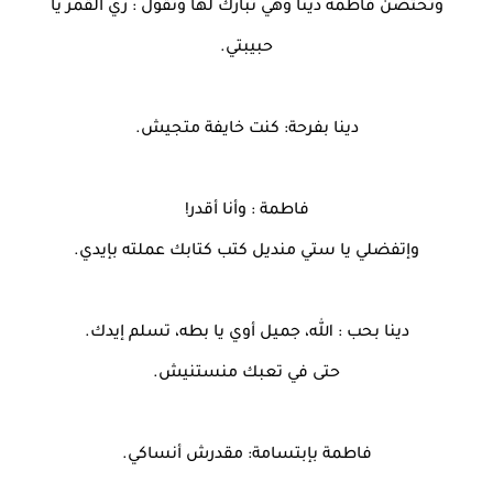
وتحتضن فاطمة دينا وهي تبارك لها وتقول : زي القمر يا
حبيبتي.
دينا بفرحة: كنت خايفة متجيش.
فاطمة : وأنا أقدر!
وإتفضلي يا ستي منديل كتب كتابك عملته بإيدي.
دينا بحب : الله، جميل أوي يا بطه، تسلم إيدك.
حتى في تعبك منستنيش.
فاطمة بإبتسامة: مقدرش أنساكي.