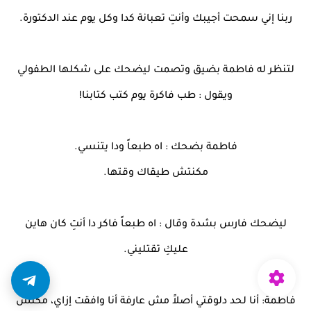
ربنا إني سمحت أجيبك وأنتِ تعبانة كدا وكل يوم عند الدكتورة.
لتنظر له فاطمة بضيق وتصمت ليضحك على شكلها الطفولي
ويقول : طب فاكرة يوم كتب كتابنا!
فاطمة بضحك : اه طبعاً ودا يتنسي.
مكنتش طيقاك وقتها.
ليضحك فارس بشدة وقال : اه طبعاً فاكر دا أنتِ كان هاين
عليكِ تقتليني.
فاطمة: أنا لحد دلوقتي أصلاً مش عارفة أنا وافقت إزاي، مكنش