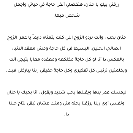
رزقني بيكِ يا حنان، هتفضلي أنقى حاجة في حياتي وأجمل
شخص فيها.
حنان بحب : وأنت بردو الزوج اللي كنت بتمناه دايماً يا عمر، الزوج
الصالح، الحنين، البسيط في كل حاجة ومش معقد الدنيا،
بالعكس دا أنا لو كل حاجة مكلكعه ومعقده معايا بتيجي أنت
وبكلمتين ترتبلي كل تفكيري وكل حاجة حقيقي ربنا يياركلي فيك.
ليمسك عمر يدها ويقبلها بحب شديد ويقول : أنا بحبك يا حنان
ونفسي أوي ربنا يرزقنا بحته مني ومنك عشان تبقى نتاج حبنا
دا.