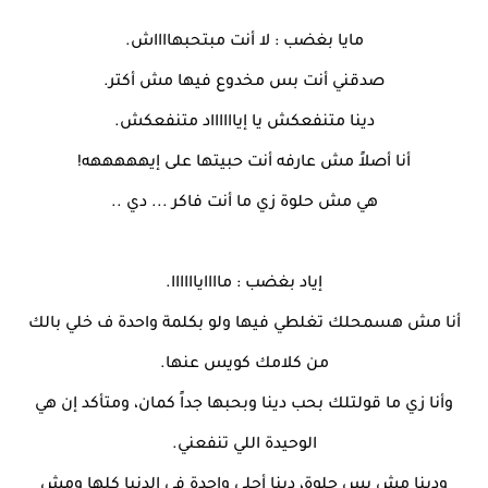
مايا بغضب : لا أنت مبتحبهااااش.
صدقني أنت بس مخدوع فيها مش أكتر.
دينا متنفعكش يا إيااااااد متنفعكش.
أنا أصلاً مش عارفه أنت حبيتها على إيهههههه!
هي مش حلوة زي ما أنت فاكر ... دي ..
إياد بغضب : مااااياااااا.
أنا مش هسمحلك تغلطي فيها ولو بكلمة واحدة ف خلي بالك
من كلامك كويس عنها.
وأنا زي ما قولتلك بحب دينا وبحبها جداً كمان، ومتأكد إن هي
الوحيدة اللي تنفعني.
ودينا مش بس حلوة، دينا أحلى واحدة في الدنيا كلها ومش