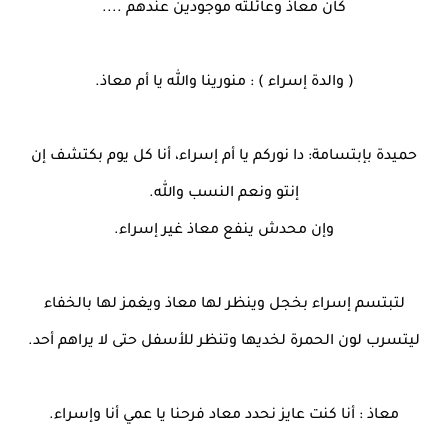
كان معاذ وعائلته موجودين عندهم ....
( والدة إسراء ) : منورينا والله يا أم معاذ.
حميدة بإبتسامة: دا نوركم يا أم إسراء، أنا كل يوم بكتشف إن
إنتو ونعم النسب والله.
وإن محدش ينفع معاذ غير إسراء.
لتبتسم إسراء بخجل وينظر لها معاذ ويغمز لها بالخفاء
ليتسرب لون الحمرة لخديها وتنظر للأسفل حتى لا يراهم أحد.
معاذ : أنا كنت عايز نحدد معاد فرحنا يا عمي أنا وإسراء.