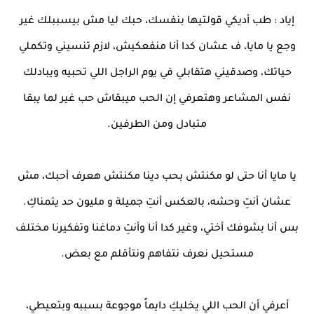
إياد : طب أديكي قولتيها بنفسك، حبك ليا مش بيسببلك غير
وجع يا مايا، ف عشان كدا أنا منفعكيش، لازم تنسيني وتكملي
حياتك، وصدقيني هتقابلي في يوم الراجل اللي تحبيه ويبادلك
نفس المشاعر وهتعرفي إن الحب ميبقاش حب غير لما يبقا
متبادل ومن الطرفين.
يا مايا أنا حتى لو مكنتش بحب دينا مكنتش هعرف أحبك، مش
عشان أنتِ وحشه، بالعكس أنتِ جميلة و مليون حد يتمناكِ.
بس أنا بشوفك أختي، وغير كدا أنا وأنتِ دماغنا وتفكيرنا مختلف
مستحيل نعرف نتفاهم ونتأقلم مع بعض.
أعرفي أن الحب اللي يخليكِ دايماً موجوعة بسببه وبتعيطي،