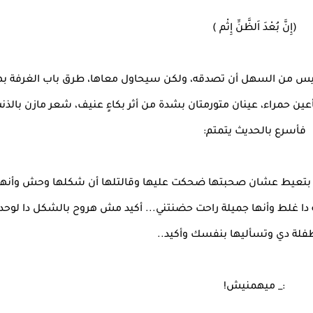
(إِنَّ بُعْدَ اَلظَّنِّ إِثْم )
ه ليس من السهل أن تصدقه، ولكن سيحاول معاها، طرق باب الغرفة بهد
عين حمراء، عينان متورمتان بشدة من أثر بكاءٍ عنيف، شعر مازن بالذن
فأسرع بالحديث يتمتم:
نت بتعيط عشان صحبتها ضحكت عليها وقالتلها أن شكلها وحش وأن
دا غلط وأنها جميلة راحت حضنتني... أكيد مش هروح بالشكل دا لوحده.
طفلة دي وتسأليها بنفسك وأكيد..
:_ ميهمنيش!