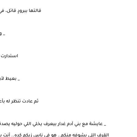
قالتها ببرودٍ قاتل، 
_ و
استدارت 
_ بعيط لأ
ثم عادت تنظر له بأ
_ عايشة مع بني آدم غدار بيعرف يخلي اللي حوليه يصدق
القرف اللي بشوفه منكم.. هو في ناس زيكم كده.. أنت ب