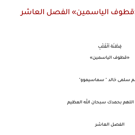
«قطوف الياسمين» الفصل العاشر
فِطْنَة اَلْقَلْبِ
«قطوف الياسمين»
م سلمى خالد " سماسيموو"
للهم بحمدك سبحان الله العظيم
الفصل العاشر