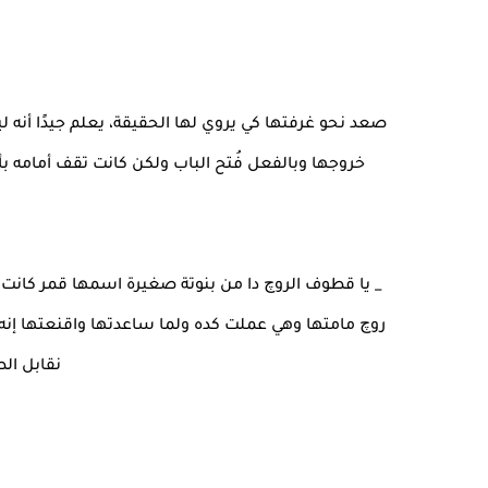
صعد نحو غرفتها كي يروي لها الحقيقة، يعلم جيدًا أن
خروجها وبالفعل فُتح الباب ولكن كانت تقف أمامه بأ
_ يا قطوف الروچ دا من بنوتة صغيرة اسمها قمر كا
روچ مامتها وهي عملت كده ولما ساعدتها واقنعتها إنه 
نقابل ال