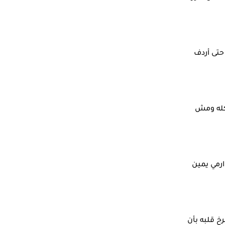
حتى أردف
كله ومش
رمي يمين
خ قلبه بأن