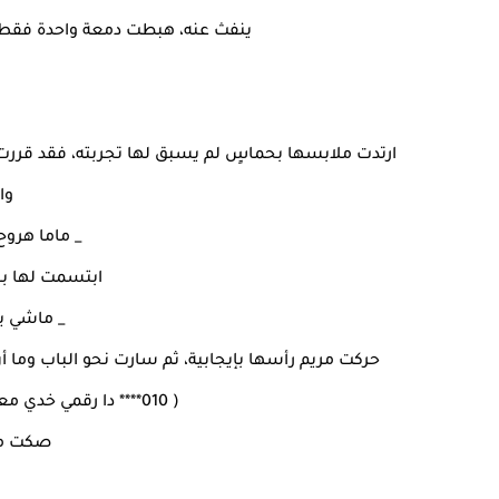
ينفث عنه، هبطت دمعة واحدة فقط م
ارتدت ملابسها بحماسٍ لم يسبق لها تجربته، فقد قر
وا
_ ماما هروح
ابتسمت لها ب
_ ماشي ي
حركت مريم رأسها بإيجابية، ثم سارت نحو الباب وما
( 010**** دا رقمي خدي معاد مع مامتك عشان اجي اتقدملك وابعتلي يا بومة)
صكت مر