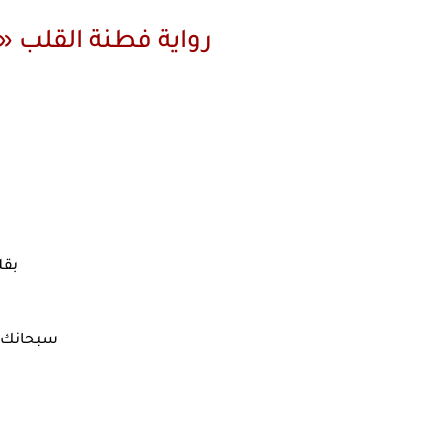
رواية فطنة القلب 
بقل
سبحانك ا