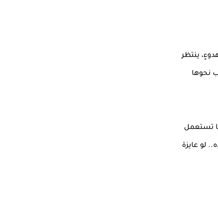
وءٍ، ينتظر
ب نحوها
ها تستعمل
. لو عايزة