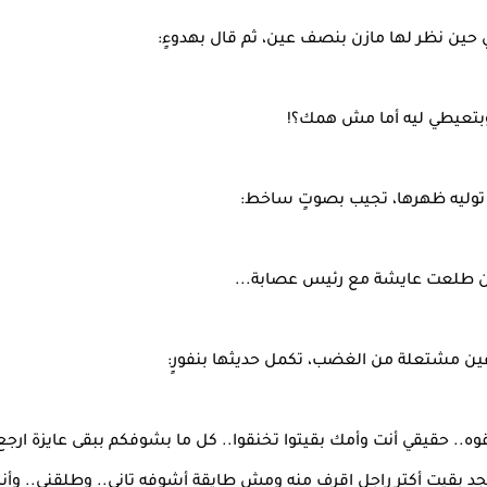
في حين نظر لها مازن بنصف عين، ثم قال بهدوءٍ:
بتعيطي ليه أما مش همك؟!
توليه ظهرها، تجيب بصوتٍ ساخط:
ن طلعت عايشة مع رئيس عصابة...
عين مشتعلة من الغضب، تكمل حديثها بنفورٍ:
وه.. حقيقي أنت وأمك بقيتوا تخنقوا.. كل ما بشوفكم ببقى عايزة ارج
جد بقيت أكتر راجل اقرف منه ومش طايقة أشوفه تاني.. وطلقني.. وأن