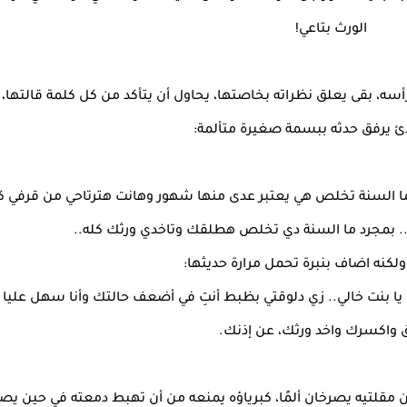
الورث بتاعي!
رأسه، بقى يعلق نظراته بخاصتها، يحاول أن يتأكد من كل كلمة قالتها، 
ئ يرفق حدثه ببسمة صغيرة متألمة:
ما السنة تخلص هي يعتبر عدى منها شهور وهانت هترتاحي من قرفي 
 بمجرد ما السنة دي تخلص هطلقك وتاخدي ورثك كله..
 ولكنه اضاف بنبرة تحمل مرارة حديثها:
 بنت خالي.. زي دلوقتي بظبط أنتِ في أضعف حالتك وأنا سهل عليا ا
 واكسرك واخد ورثك، عن إذنك.
من مقلتيه يصرخان ألمًا، كبرياؤه يمنعه من أن تهبط دمعته في حين يصر