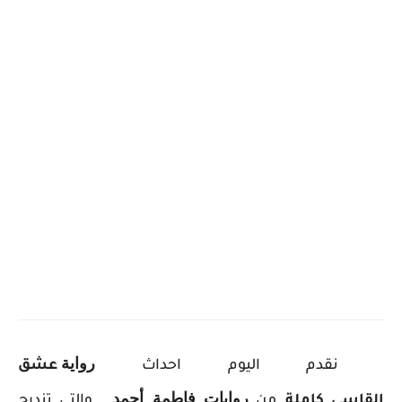
ر
واية
ن
قدم اليوم احداث
عشق
روايات فاطمة أحمد
القاسي كاملة
من
. والتى تندرج