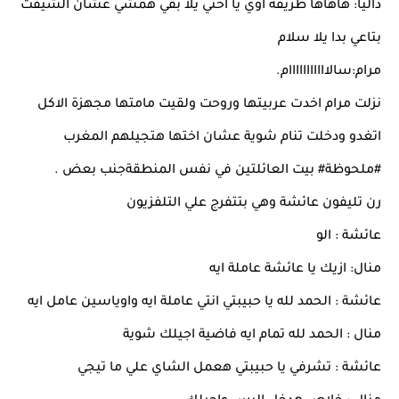
داليا: هاهاها ظريفة اوي يا اختي يلا بقي همشي عشان الشيفت
بتاعي بدا يلا سلام
مرام:سالااااااااااام.
نزلت مرام اخدت عربيتها وروحت ولقيت مامتها مجهزة الاكل
اتغدو ودخلت تنام شوية عشان اختها هتجيلهم المغرب
#ملحوظة
# بيت العائلتين في نفس المنطقةجنب بعض .
رن تليفون عائشة وهي بتتفرج علي التلفزيون
عائشة : الو
منال: ازيك يا عائشة عاملة ايه
عائشة : الحمد لله يا حبيبتي انتي عاملة ايه واوياسين عامل ايه
منال : الحمد لله تمام ايه فاضية اجيلك شوية
عائشة : تشرفي يا حبيبتي هعمل الشاي علي ما تيجي