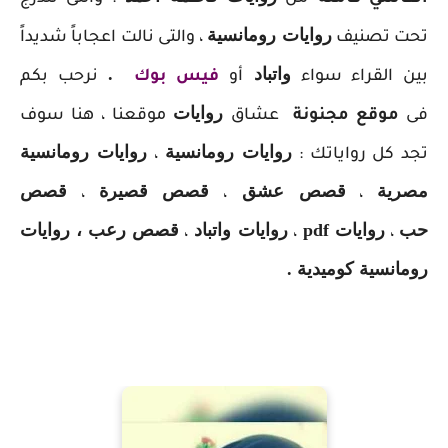
روايات رومانسية
تحت تصنيف
، والتى نالت اعجاباً شديداً
واتباد
.
بين القراء سواء
أو
فيس بوك
نرحب بكم
روايات
فى
موقع مجنونة
عشاق
موقعنا ، هنا سوف
روايات رومانسية
روايات رومانسية
تجد كل رواياتك :
،
مصرية
قصص عشق
قصص قصيرة
قصص
،
،
،
حب
روايات pdf
روايات واتباد
قصص رعب ، روايات
،
،
،
رومانسية كوميدية .